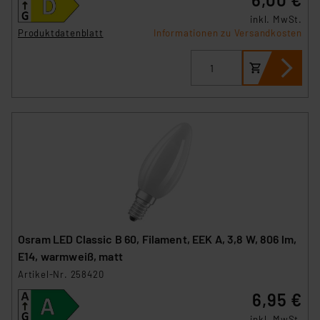
inkl. MwSt.
Impressum
|
Datenschutzerklärung
Produktdatenblatt
Informationen zu Versandkosten
Osram LED Classic B 60, Filament, EEK A, 3,8 W, 806 lm,
E14, warmweiß, matt
Artikel-Nr. 258420
6,95 €
inkl. MwSt.