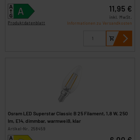
Daten in den USA. Ihre Einwilligung zur Einbindung von
11,95 €
Cookies dieser Drittanbieter umfasst daher ggf. auch
inkl. MwSt.
die Verarbeitung Ihrer Daten in den USA gemäß Art. 49
Produktdatenblatt
Informationen zu Versandkosten
(1) lit. a DSGVO. Nähere Infos zu diesen Drittanbietern
und zu der jeweiligen Datenübermittlung erhalten Sie in
der Datenschutzerklärung. Für die USA besteht kein
Angemessenheitsbeschluss der EU. Dies bedeutet,
dass die USA als Land mit unzureichendem
Datenschutz nach EU-Standards eingestuft wird. So
besteht etwa das Risiko, dass US-Behörden
personenbezogene Daten in
Überwachungsprogrammen verarbeiten, ohne dass
hiergegen Klagemöglichkeiten für Europäer bestehen.
Unsere Kooperation mit diesen Dienstleistern stützt
sich auf die Standarddatenschutzklauseln der
Osram LED Superstar Classic B 25 Filament, 1,8 W, 250
Europäischen Kommission sowie einer eigenen
lm, E14, dimmbar, warmweiß, klar
Beurteilung der mit der Datenübermittlung,
Artikel-Nr. 258459
insbesondere der Art der übermittelten Daten,
6,00 €
verbundenen Risiken.“