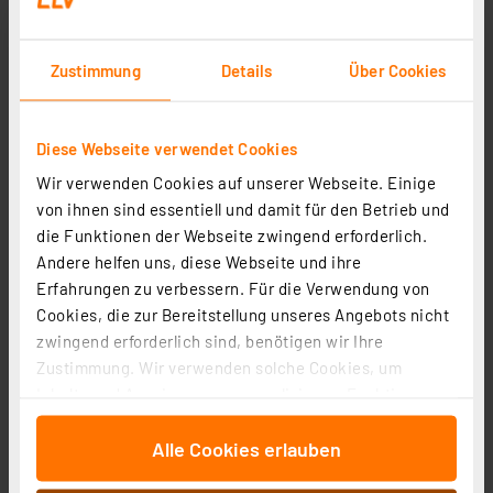
Zustimmung
Details
Über Cookies
ELV Steckplatine/Breadboard mit 400 Kontakten,
Diese Webseite verwendet Cookies
schwarze ELV-Version
Wir verwenden Cookies auf unserer Webseite. Einige
Artikel-Nr. 251467
von ihnen sind essentiell und damit für den Betrieb und
1
2
3
4
5
(2)
die Funktionen der Webseite zwingend erforderlich.
Andere helfen uns, diese Webseite und ihre
4,95 €
Erfahrungen zu verbessern. Für die Verwendung von
inkl. MwSt.
Cookies, die zur Bereitstellung unseres Angebots nicht
Informationen zu Versandkosten
zwingend erforderlich sind, benötigen wir Ihre
Zustimmung. Wir verwenden solche Cookies, um
Inhalte und Anzeigen zu personalisieren, Funktionen
für soziale Medien anbieten zu können und die Zugriffe
Alle Cookies erlauben
auf unsere Website zu analysieren. Außerdem geben
wir Informationen zu Ihrer Verwendung unserer Website