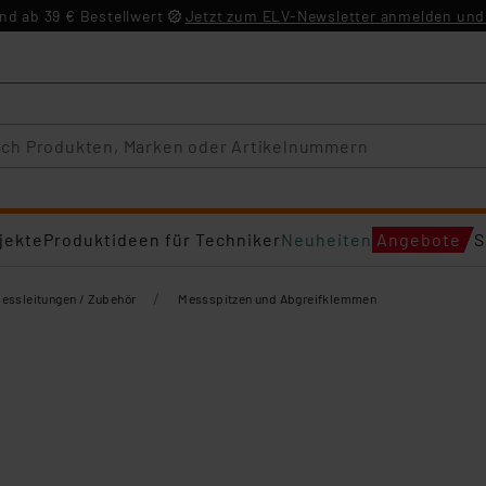
d ab 39 € Bestellwert
Jetzt zum ELV-Newsletter anmelden und 
jekte
Produktideen für Techniker
Neuheiten
Angebote
S
/
essleitungen / Zubehör
Messspitzen und Abgreifklemmen