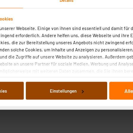
ookies
nserer Webseite. Einige von ihnen sind essentiell und damit für d
ngend erforderlich. Andere helfen uns, diese Webseite und ihre 
ies, die zur Bereitstellung unseres Angebots nicht zwingend erfo
den solche Cookies, um Inhalte und Anzeigen zu personalisieren,
nd die Zugriffe auf unsere Website zu analysieren. Außerdem ge
bsite an unsere Partner für soziale Medien, Werbung und Analyse
zur Aufnahme federnder 4-mm-Stecker (Ø) mit starrer Isol
möglicherweise mit weiteren Daten zusammen, die Sie ihnen berei
 Dienste gesammelt haben. Indem Sie auf „Alle akzeptieren“ kli
von Informationen auf Ihrem gerät (§25 Abs.1 TTDSG) sowie der 
All
kies
Einstellungen
nachfolgend dargestellten bzw. die von Ihnen ausgewählten Verar
illierte Auflistung der einzelnen Cookies nach Zweck und Anbieter
ellungen“ abrufbar. Sie können die Verwendung nicht notwendiger
en. Ihre erteilte Zustimmung können Sie jederzeit unter dem Link
Die Rechtmäßigkeit der Speicherung, Abrufung und Weiterverarbei
zum Zeitpunkt des Widerrufs bleibt hiervon unberührt. Ihre Brow