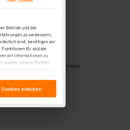
en Betrieb und die
Erfahrungen zu verbessern.
rderlich sind, benötigen wir
 Funktionen für soziale
ben wir Informationen zu
n weiter. Unsere Partner
ierhülse. Lieferung mit Schutzkappe.
tgestellt haben oder die sie
cken, stimmen Sie sowohl
anschließenden
e Cookies erlauben
beitungszwecke (Art. 6
 ist durch Klick auf den
 Cookies ablehnen oder ihr
 „Cookie Einstellungen“
tung dieser Daten zur
ser-Einstellungen können