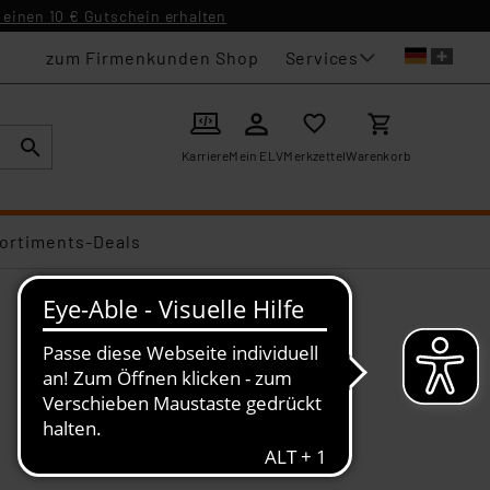
einen 10 € Gutschein erhalten
Services
zum Firmenkunden Shop
Karriere
Mein ELV
Merkzettel
Warenkorb
ortiments-Deals