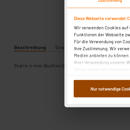
Diese Webseite verwendet C
Wir verwenden Cookies auf u
Funktionen der Webseite zwi
Für die Verwendung von Cook
Beschreibung
Downloads
Technische Daten
Ihre Zustimmung. Wir verwen
Medien anbieten zu können u
Ihrer Verwendung unserer We
Starre 4-mm-Buchse (Ø) im Isolierkörper, geeignet 
führen diese Informationen 
im Rahmen Ihrer Nutzung der
dem Speichern und Abrufen 
Nur notwendige Coo
Weiterverarbeitung für die 
Abs.1a DSG-VO) zu. Eine deta
Button „Ablehnen oder Einst
ganz oder teilweise zustimm
anpassen oder widerrufen. 
Auswertung und Analyse bis 