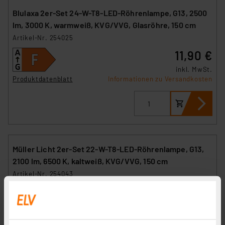
Blulaxa 2er-Set 24-W-T8-LED-Röhrenlampe, G13, 2500
lm, 3000 K, warmweiß, KVG/VVG, Glasröhre, 150 cm
Artikel-Nr. 254025
11,90 €
inkl. MwSt.
Produktdatenblatt
Informationen zu Versandkosten
Müller Licht 2er-Set 22-W-T8-LED-Röhrenlampe, G13,
2100 lm, 6500 K, kaltweiß, KVG/VVG, 150 cm
Artikel-Nr. 254043
17,85 €
inkl. MwSt.
Produktdatenblatt
Informationen zu Versandkosten