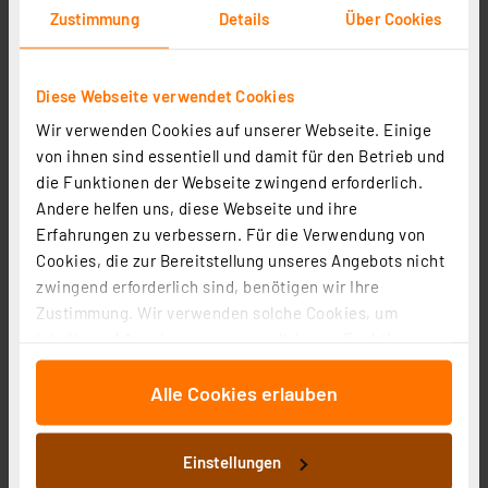
Zustimmung
Details
Über Cookies
Diese Webseite verwendet Cookies
Wir verwenden Cookies auf unserer Webseite. Einige
von ihnen sind essentiell und damit für den Betrieb und
die Funktionen der Webseite zwingend erforderlich.
Andere helfen uns, diese Webseite und ihre
Erfahrungen zu verbessern. Für die Verwendung von
Cookies, die zur Bereitstellung unseres Angebots nicht
zwingend erforderlich sind, benötigen wir Ihre
Müller Licht 3er-Set 24-W-T8-LED-Röhrenlampe, G13,
Zustimmung. Wir verwenden solche Cookies, um
2200 lm, 3000 K, warmweiß, KVG/VVG, 150 cm
Inhalte und Anzeigen zu personalisieren, Funktionen
Artikel-Nr. 254039
für soziale Medien anbieten zu können und die Zugriffe
28,95 €
Alle Cookies erlauben
auf unsere Website zu analysieren. Außerdem geben
inkl. MwSt.
wir Informationen zu Ihrer Verwendung unserer Website
Produktdatenblatt
Informationen zu Versandkosten
an unsere Partner für soziale Medien, Werbung und
Einstellungen
Analysen weiter. Unsere Partner führen diese