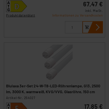
67,47 €
Unsere Kooperation mit diesen Dienstleistern stützt
inkl. MwSt.
sich auf die Standarddatenschutzklauseln der
Produktdatenblatt
Informationen zu Versandkosten
Europäischen Kommission sowie einer eigenen
Beurteilung der mit der Datenübermittlung,
insbesondere der Art der übermittelten Daten,
verbundenen Risiken.“
Impressum
|
Datenschutzerklärung
Blulaxa 3er-Set 24-W-T8-LED-Röhrenlampe, G13, 2500
lm, 3000 K, warmweiß, KVG/VVG, Glasröhre, 150 cm
Artikel-Nr. 254027
17,85 €