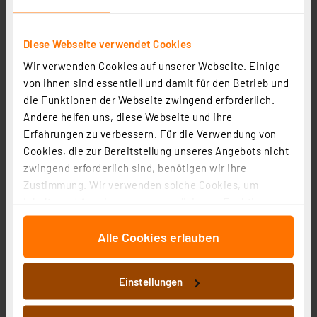
Diese Webseite verwendet Cookies
Wir verwenden Cookies auf unserer Webseite. Einige
von ihnen sind essentiell und damit für den Betrieb und
Müller Licht 2er-Set 32-W-LED-
die Funktionen der Webseite zwingend erforderlich.
Feuchtraumwannenleuchte Aqua-Promo, 2-flammig,
Andere helfen uns, diese Webseite und ihre
3360 lm, 4000 K, 120 cm
Artikel-Nr. 254028
Erfahrungen zu verbessern. Für die Verwendung von
Cookies, die zur Bereitstellung unseres Angebots nicht
53,90 €
zwingend erforderlich sind, benötigen wir Ihre
inkl. MwSt.
Zustimmung. Wir verwenden solche Cookies, um
Produktdatenblatt
Informationen zu Versandkosten
Inhalte und Anzeigen zu personalisieren, Funktionen
für soziale Medien anbieten zu können und die Zugriffe
Alle Cookies erlauben
auf unsere Website zu analysieren. Außerdem geben
wir Informationen zu Ihrer Verwendung unserer Website
an unsere Partner für soziale Medien, Werbung und
Einstellungen
Analysen weiter. Unsere Partner führen diese
Informationen möglicherweise mit weiteren Daten