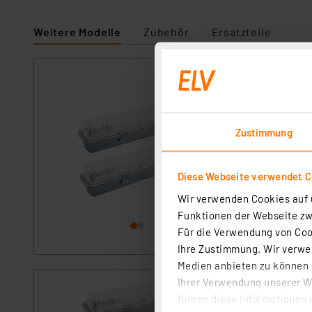
Weitere Modelle
Zubehör
Ersatzteile
Müller Licht 2e
4000 K, IP65, 12
Artikel-Nr. 25402
Zustimmung
1
2
3
4
5
Die LED-Feuchtrau
Diese Webseite verwendet C
Garagen, Carports,
Betriebszeit, hoh
Wir verwenden Cookies auf u
strapazierfähig 
Funktionen der Webseite zwi
Voraussichtlich
Leuchtstofflampen
Geldbeutel.
Für die Verwendung von Cook
Versand an DHL Pa
Ihre Zustimmung. Wir verwen
Medien anbieten zu können u
Ihrer Verwendung unserer We
Müller Licht 3e
führen diese Informationen 
4000 K, IP65, 12