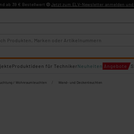
d ab 39 € Bestellwert
Jetzt zum ELV-Newsletter anmelden und 
jekte
Produktideen für Techniker
Neuheiten
Angebote
S
/
euchtung / Wohnraumleuchten
Wand- und Deckenleuchten