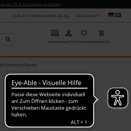
einen 10 € Gutschein erhalten
Services
zum Firmenkunden Shop
Karriere
Mein ELV
Merkzettel
Warenkorb
ortiments-Deals