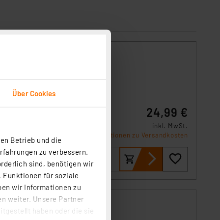
m,
Über Cookies
24,99 €
me,
inkl. MwSt.
Produktdatenblatt
Informationen zu Versandkosten
en Betrieb und die
Erfahrungen zu verbessern.
rderlich sind, benötigen wir
 Funktionen für soziale
ben wir Informationen zu
n weiter. Unsere Partner
m,
tgestellt haben oder die sie