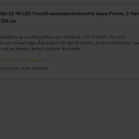
klärung
er-Set 32-W-LED-Feuchtraumwannenleuchte Aqua-Promo, 2-fla
 120 cm
0
standhaltung und Neuaufbau auf moderne LED-Technik! Die LED-
n als vollwertiges Äquivalent für gleich große Leuchtstoffröhren-Le
 und vermeidet deren typische Nachteile.
e Lieferzeit: Unbekannt
ckstation nicht möglich