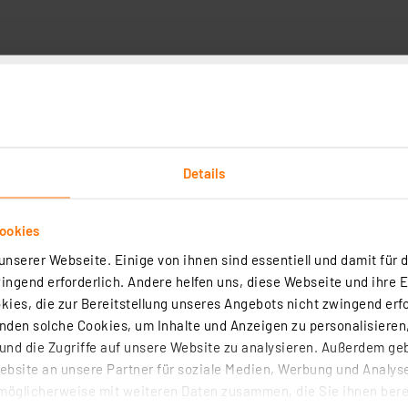
r-Set 16-W-LED-Feuchtraumwannenleuchte Aqua-Promo, 1680 l
0 cm
4
Details
(2)
mleuchten gehören zu den beliebtesten Beleuchtungen für Kellerräu
ookies
 Lagerhallen, Werkstätten u. v. m. Sie sind aufgrund der langen
en Schutzart (IP65) und langlebigem Kunststoffgehäuse, äußerst
nserer Webseite. Einige von ihnen sind essentiell und damit für d
und haben damit gegenüber Feuchtraumleuchten mit herkömmlichen
ngend erforderlich. Andere helfen uns, diese Webseite und ihre 
e Lieferzeit: Unbekannt
 zahlreiche Vorteile. Zudem entlasten Sie dank LED-Technik Ihren
ies, die zur Bereitstellung unseres Angebots nicht zwingend erfo
ckstation nicht möglich
den solche Cookies, um Inhalte und Anzeigen zu personalisieren,
nd die Zugriffe auf unsere Website zu analysieren. Außerdem ge
bsite an unsere Partner für soziale Medien, Werbung und Analyse
r-Set 16-W-LED-Feuchtraumwannenleuchte Aqua-Promo, 1680 l
möglicherweise mit weiteren Daten zusammen, die Sie ihnen berei
0 cm