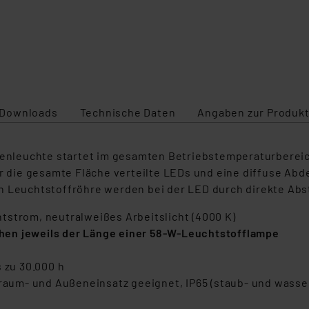
Downloads
Technische Daten
Angaben zur Produkt
leuchte startet im gesamten Betriebstemperaturbereich s
er die gesamte Fläche verteilte LEDs und eine diffuse Ab
n Leuchtstoffröhre werden bei der LED durch direkte Abs
tstrom, neutralweißes Arbeitslicht (4000 K)
hen jeweils der Länge einer 58-W-Leuchtstofflampe
 zu 30.000 h
um- und Außeneinsatz geeignet, IP65 (staub- und wasse