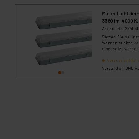
Impressum
|
Datenschutzer
Müller Licht 3
3360 lm, 4000 K,
Artikel-Nr. 25403
Setzen Sie bei In
Wannenleuchte kan
eingesetzt werden
Voraussichtlich
Versand an DHL Pa