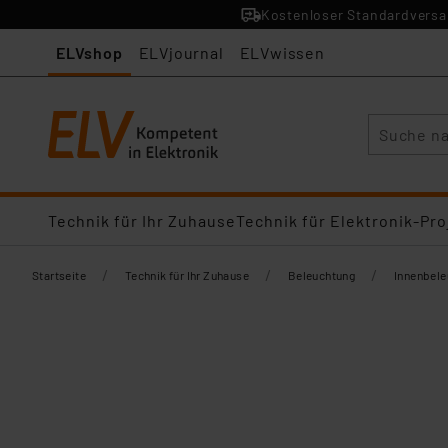
Kostenloser Standardversan
ELVshop
ELVjournal
ELVwissen
Suche
Technik für Ihr Zuhause
Technik für Elektronik-Pro
/
/
/
Startseite
Technik für Ihr Zuhause
Beleuchtung
Innenbel