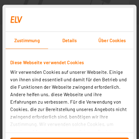
Zustimmung
Details
Über Cookies
Diese Webseite verwendet Cookies
Wir verwenden Cookies auf unserer Webseite. Einige
von ihnen sind essentiell und damit für den Betrieb und
die Funktionen der Webseite zwingend erforderlich.
Andere helfen uns, diese Webseite und ihre
Zubehör
Erfahrungen zu verbessern. Für die Verwendung von
Cookies, die zur Bereitstellung unseres Angebots nicht
zwingend erforderlich sind, benötigen wir Ihre
Bauteile-Lehre
Zustimmung. Wir verwenden solche Cookies, um
Artikel-Nr. 029290
Inhalte und Anzeigen zu personalisieren, Funktionen
1
2
3
4
5
(1)
für soziale Medien anbieten zu können und die Zugriffe