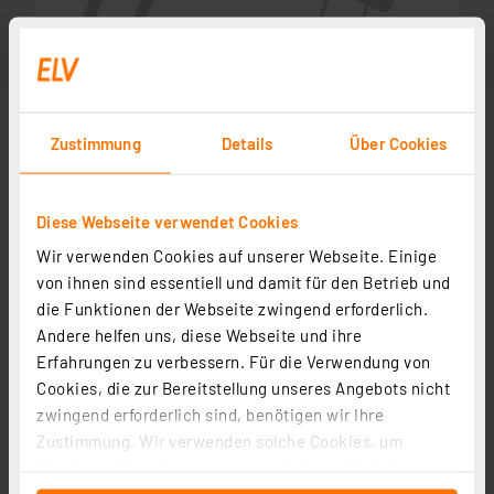
Zustimmung
Details
Über Cookies
Diese Webseite verwendet Cookies
Wir verwenden Cookies auf unserer Webseite. Einige
von ihnen sind essentiell und damit für den Betrieb und
die Funktionen der Webseite zwingend erforderlich.
Andere helfen uns, diese Webseite und ihre
Zubehör
Erfahrungen zu verbessern. Für die Verwendung von
Cookies, die zur Bereitstellung unseres Angebots nicht
zwingend erforderlich sind, benötigen wir Ihre
Bauteile-Lehre
Zustimmung. Wir verwenden solche Cookies, um
Artikel-Nr. 029290
Inhalte und Anzeigen zu personalisieren, Funktionen
1
2
3
4
5
(1)
für soziale Medien anbieten zu können und die Zugriffe