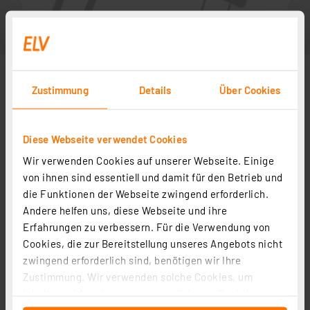
Zustimmung
Details
Über Cookies
Diese Webseite verwendet Cookies
Wir verwenden Cookies auf unserer Webseite. Einige
von ihnen sind essentiell und damit für den Betrieb und
die Funktionen der Webseite zwingend erforderlich.
Andere helfen uns, diese Webseite und ihre
Zubehör
Erfahrungen zu verbessern. Für die Verwendung von
Cookies, die zur Bereitstellung unseres Angebots nicht
zwingend erforderlich sind, benötigen wir Ihre
Bauteile-Lehre
Zustimmung. Wir verwenden solche Cookies, um
Artikel-Nr. 029290
Inhalte und Anzeigen zu personalisieren, Funktionen
1
2
3
4
5
(1)
für soziale Medien anbieten zu können und die Zugriffe