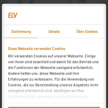
Zustimmung
Details
Über Cookies
Diese Webseite verwendet Cookies
Wir verwenden Cookies auf unserer Webseite. Einige
von ihnen sind essentiell und damit für den Betrieb und
die Funktionen der Webseite zwingend erforderlich.
Andere helfen uns, diese Webseite und ihre
Zubehör
Erfahrungen zu verbessern. Für die Verwendung von
Cookies, die zur Bereitstellung unseres Angebots nicht
zwingend erforderlich sind, benötigen wir Ihre
Bauteile-Lehre
Zustimmung. Wir verwenden solche Cookies, um
Artikel-Nr. 029290
Inhalte und Anzeigen zu personalisieren, Funktionen
1
2
3
4
5
(1)
für soziale Medien anbieten zu können und die Zugriffe