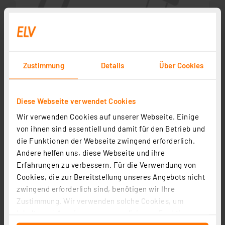
Zustimmung
Details
Über Cookies
Diese Webseite verwendet Cookies
Wir verwenden Cookies auf unserer Webseite. Einige
von ihnen sind essentiell und damit für den Betrieb und
die Funktionen der Webseite zwingend erforderlich.
Andere helfen uns, diese Webseite und ihre
Zubehör
Erfahrungen zu verbessern. Für die Verwendung von
Cookies, die zur Bereitstellung unseres Angebots nicht
zwingend erforderlich sind, benötigen wir Ihre
Bauteile-Lehre
Zustimmung. Wir verwenden solche Cookies, um
Artikel-Nr. 029290
Inhalte und Anzeigen zu personalisieren, Funktionen
1
2
3
4
5
(1)
für soziale Medien anbieten zu können und die Zugriffe