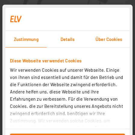
Zustimmung
Details
Über Cookies
Diese Webseite verwendet Cookies
Wir verwenden Cookies auf unserer Webseite. Einige
von ihnen sind essentiell und damit für den Betrieb und
die Funktionen der Webseite zwingend erforderlich.
Andere helfen uns, diese Webseite und ihre
Zubehör
Erfahrungen zu verbessern. Für die Verwendung von
Cookies, die zur Bereitstellung unseres Angebots nicht
zwingend erforderlich sind, benötigen wir Ihre
Bauteile-Lehre
Zustimmung. Wir verwenden solche Cookies, um
Artikel-Nr. 029290
Inhalte und Anzeigen zu personalisieren, Funktionen
1
2
3
4
5
(1)
für soziale Medien anbieten zu können und die Zugriffe