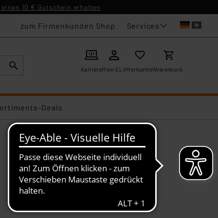
einen 10 € Gutschein erhalten
Services
zum Firmenkunden Shop
Karriere
Mein ELV
Merkzettel
Warenkorb
ortiments-Deals