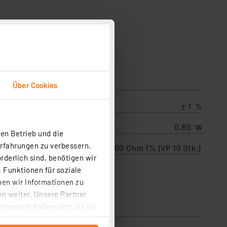
Über Cookies
± 1 %
ahme
0,60 W
en Betrieb und die
Erfahrungen zu verbessern.
Metallfilmwiderstand 100 Ohm 1% (VP 10 Stk.)
rderlich sind, benötigen wir
 Funktionen für soziale
ben wir Informationen zu
n weiter. Unsere Partner
tgestellt haben oder die sie
cken, stimmen Sie sowohl