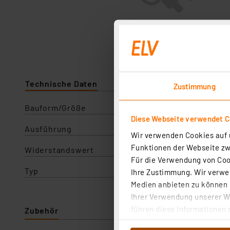
Technische Daten
Angaben zur Produktsicherhe
Zustimmung
Bauform/Größe
Diese Webseite verwendet C
Ausführung
Wir verwenden Cookies auf u
Funktionen der Webseite zwi
Widerstandswert
Für die Verwendung von Cook
Typ
Ihre Zustimmung. Wir verwen
Medien anbieten zu können u
Ihrer Verwendung unserer We
führen diese Informationen 
Zubehör
im Rahmen Ihrer Nutzung der