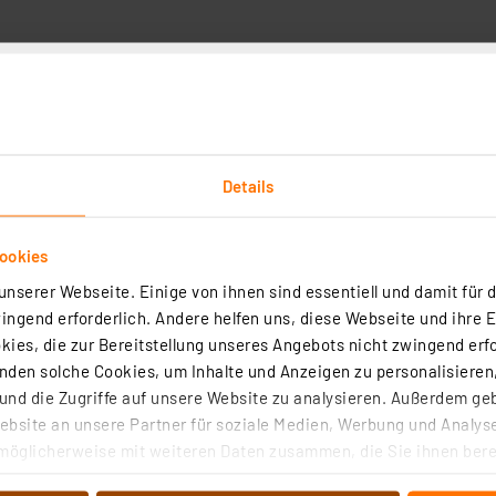
it
Details
Axial bedrahtet
Toleranz
ookies
10er Set
Max. Leistungsaufn
nserer Webseite. Einige von ihnen sind essentiell und damit für d
ngend erforderlich. Andere helfen uns, diese Webseite und ihre 
100 Ohm
Bezeichnung
ies, die zur Bereitstellung unseres Angebots nicht zwingend erfo
Metallfilmwiderstand
den solche Cookies, um Inhalte und Anzeigen zu personalisieren,
nd die Zugriffe auf unsere Website zu analysieren. Außerdem ge
bsite an unsere Partner für soziale Medien, Werbung und Analyse
möglicherweise mit weiteren Daten zusammen, die Sie ihnen berei
 Dienste gesammelt haben. Indem Sie auf „Alle akzeptieren“ kli