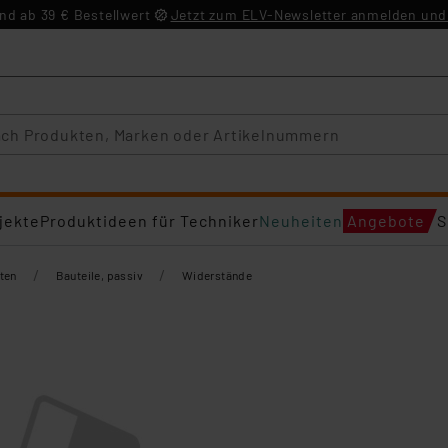
d ab 39 € Bestellwert
Jetzt zum ELV-Newsletter anmelden und 
jekte
Produktideen für Techniker
Neuheiten
Angebote
S
/
/
ten
Bauteile, passiv
Widerstände