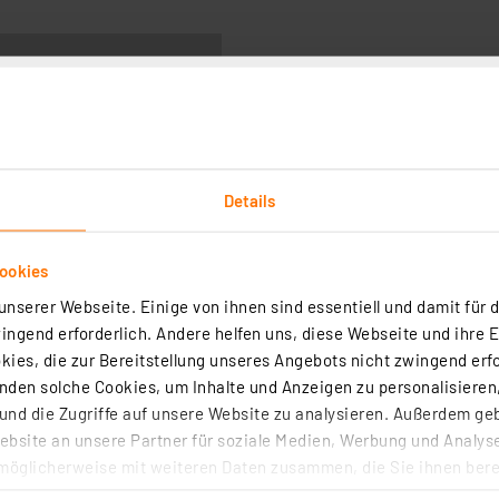
it
Details
Axial bedrahtet
Toleranz
ookies
10er Set
Max. Leistungsaufn
nserer Webseite. Einige von ihnen sind essentiell und damit für d
100,00 kOhm
Bezeichnung
ngend erforderlich. Andere helfen uns, diese Webseite und ihre 
Metallfilmwiderstand
ies, die zur Bereitstellung unseres Angebots nicht zwingend erfo
den solche Cookies, um Inhalte und Anzeigen zu personalisieren,
Metallfilmwiderstand
nd die Zugriffe auf unsere Website zu analysieren. Außerdem ge
bsite an unsere Partner für soziale Medien, Werbung und Analyse
möglicherweise mit weiteren Daten zusammen, die Sie ihnen berei
 Dienste gesammelt haben. Indem Sie auf „Alle akzeptieren“ kli