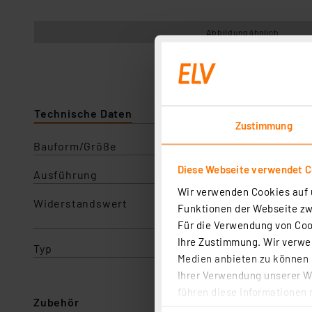
Abbildung ähnlich
Technische Daten
Angaben zur Produktsicherhe
Zustimmung
Bauform/Größe
Diese Webseite verwendet C
Ausführung
Wir verwenden Cookies auf u
Widerstandswert
Funktionen der Webseite zwi
Für die Verwendung von Cook
Ihre Zustimmung. Wir verwen
Typ
Medien anbieten zu können u
Ihrer Verwendung unserer We
führen diese Informationen 
Zubehör
im Rahmen Ihrer Nutzung der