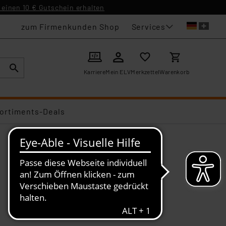
einen 10 € Gutschein erhalten
Services
zum Firmenkunden Shop
Karriere
Mein ELV
Merkzettel
Warenkorb
ortiments-Deals