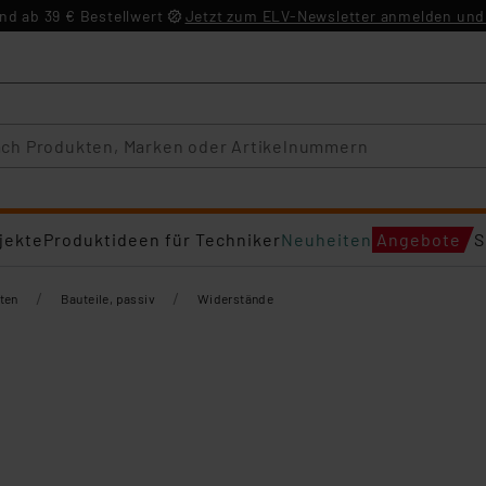
d ab 39 € Bestellwert
Jetzt zum ELV-Newsletter anmelden und 
jekte
Produktideen für Techniker
Neuheiten
Angebote
S
/
/
ten
Bauteile, passiv
Widerstände