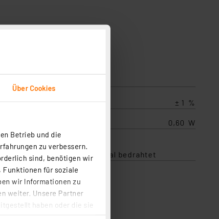
Über Cookies
± 1 %
ahme
0,60 W
en Betrieb und die
Erfahrungen zu verbessern.
 1 kOhm, ±1 % (VP 10 Stk.), Axial bedrahtet
rderlich sind, benötigen wir
 Funktionen für soziale
ben wir Informationen zu
n weiter. Unsere Partner
tgestellt haben oder die sie
cken, stimmen Sie sowohl