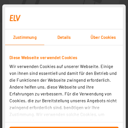
Zustimmung
Details
Über Cookies
Diese Webseite verwendet Cookies
Wir verwenden Cookies auf unserer Webseite. Einige
von ihnen sind essentiell und damit für den Betrieb und
die Funktionen der Webseite zwingend erforderlich.
Andere helfen uns, diese Webseite und ihre
Zubehör
Erfahrungen zu verbessern. Für die Verwendung von
Cookies, die zur Bereitstellung unseres Angebots nicht
zwingend erforderlich sind, benötigen wir Ihre
Bauteile-Lehre
Zustimmung. Wir verwenden solche Cookies, um
Artikel-Nr. 029290
Inhalte und Anzeigen zu personalisieren, Funktionen
1
2
3
4
5
(1)
für soziale Medien anbieten zu können und die Zugriffe