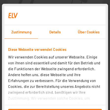
Zustimmung
Details
Über Cookies
Diese Webseite verwendet Cookies
Wir verwenden Cookies auf unserer Webseite. Einige
von ihnen sind essentiell und damit für den Betrieb und
die Funktionen der Webseite zwingend erforderlich.
Andere helfen uns, diese Webseite und ihre
Zubehör
Erfahrungen zu verbessern. Für die Verwendung von
Cookies, die zur Bereitstellung unseres Angebots nicht
zwingend erforderlich sind, benötigen wir Ihre
Bauteile-Lehre
Zustimmung. Wir verwenden solche Cookies, um
Artikel-Nr. 029290
Inhalte und Anzeigen zu personalisieren, Funktionen
1
2
3
4
5
(1)
für soziale Medien anbieten zu können und die Zugriffe