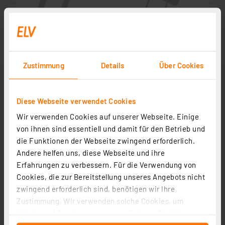
Zustimmung
Details
Über Cookies
Diese Webseite verwendet Cookies
Wir verwenden Cookies auf unserer Webseite. Einige
von ihnen sind essentiell und damit für den Betrieb und
die Funktionen der Webseite zwingend erforderlich.
Andere helfen uns, diese Webseite und ihre
Zubehör
Erfahrungen zu verbessern. Für die Verwendung von
Cookies, die zur Bereitstellung unseres Angebots nicht
zwingend erforderlich sind, benötigen wir Ihre
Bauteile-Lehre
Zustimmung. Wir verwenden solche Cookies, um
Artikel-Nr. 029290
Inhalte und Anzeigen zu personalisieren, Funktionen
1
2
3
4
5
(1)
für soziale Medien anbieten zu können und die Zugriffe