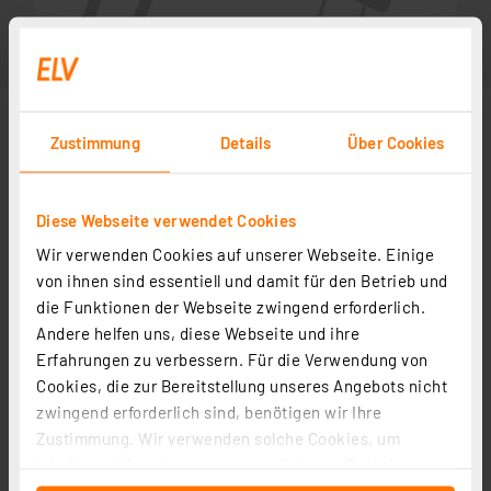
Zustimmung
Details
Über Cookies
Diese Webseite verwendet Cookies
Wir verwenden Cookies auf unserer Webseite. Einige
von ihnen sind essentiell und damit für den Betrieb und
die Funktionen der Webseite zwingend erforderlich.
Andere helfen uns, diese Webseite und ihre
Zubehör
Erfahrungen zu verbessern. Für die Verwendung von
Cookies, die zur Bereitstellung unseres Angebots nicht
zwingend erforderlich sind, benötigen wir Ihre
Bauteile-Lehre
Zustimmung. Wir verwenden solche Cookies, um
Artikel-Nr. 029290
Inhalte und Anzeigen zu personalisieren, Funktionen
1
2
3
4
5
(1)
für soziale Medien anbieten zu können und die Zugriffe