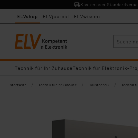
Kostenloser Standardversan
ELVshop
ELVjournal
ELVwissen
Suche
Technik für Ihr Zuhause
Technik für Elektronik-Pro
/
/
/
Startseite
Technik für Ihr Zuhause
Haustechnik
Technik f