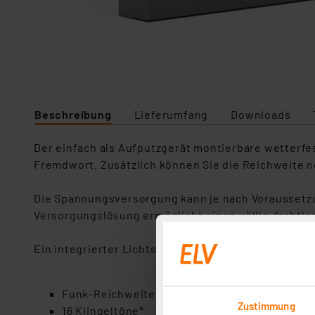
Beschreibung
Lieferumfang
Downloads
Der einfach als Aufputzgerät montierbare wetterf
Fremdwort. Zusätzlich können Sie die Reichweite 
Die Spannungsversorgung kann je nach Voraussetzun
Versorgungslösung ermöglicht einen völlig drahtlos
Ein integrierter Lichtsensor steuert die Namenssc
Funk-Reichweite bis zu
500 Meter*
(Freifeld)
Zustimmung
16 Klingeltöne*