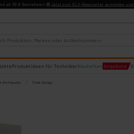
d ab 39 € Bestellwert
Jetzt zum ELV-Newsletter anmelden und 
jekte
Produktideen für Techniker
Neuheiten
Angebote
S
/
ür die Haustür
Funk-Gongs