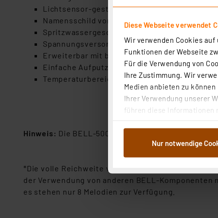
Lichtsensor-gesteuerte
Namensschildbeleuc
Namensschild von außen wechselbar
Diese Webseite verwendet C
Spritzwassergeschützt gem. IP 44
Wir verwenden Cookies auf u
Spannungsversorgung: Wahlweise 8-12V AC/DC o
Funktionen der Webseite zwi
Erweiterbar mit bis zu insgesamt 4 Sendern u
Für die Verwendung von Cook
Einfache Aufputzmontage
Ihre Zustimmung. Wir verwen
Temperaturbereich: -20 bis +50° C
Medien anbieten zu können u
Ihrer Verwendung unserer We
führen diese Informationen 
im Rahmen Ihrer Nutzung der
Hinweis:
Die BELL-500 Modelle sind mit allen Komp
dem Speichern und Abrufen 
Nur notwendige Coo
Weiterverarbeitung für die 
Abs.1a DSG-VO) zu. Eine deta
*Die volle Reichweite von bis zu 500 Metern (Freif
Button „Ablehnen oder Einst
der Verwendung von anderen BELL-Komponenten mit
ganz oder teilweise zustimm
es stehen nur 8 Melodien zur Verfügung.
anpassen oder widerrufen. 
Auswertung und Analyse bis 
dazu führen, dass die Einst