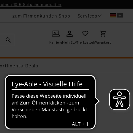
einen 10 € Gutschein erhalten
Services
zum Firmenkunden Shop
Karriere
Mein ELV
Merkzettel
Warenkorb
ortiments-Deals