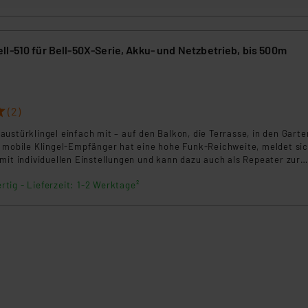
beiten personenbezogene Daten in den USA. Ihre Einwilligung zur 
 daher ggf. auch die Verarbeitung Ihrer Daten in den USA gemäß Art
 Bell-50X-Serie, Akku- und Netzbetrieb, bis 500m
tanbietern und zu der jeweiligen Datenübermittlung erhalten Sie i
ngemessenheitsbeschluss der EU. Dies bedeutet, dass die USA al
rds eingestuft wird. So besteht etwa das Risiko, dass US-Beh
(2)
ammen verarbeiten, ohne dass hiergegen Klagemöglichkeiten fü
en Dienstleistern stützt sich auf die Standarddatenschutzklause
ustürklingel einfach mit – auf den Balkon, die Terrasse, in den Garten
nen Beurteilung der mit der Datenübermittlung, insbesondere der
r mobile Klingel-Empfänger hat eine hohe Funk-Reichweite, meldet si
mit individuellen Einstellungen und kann dazu auch als Repeater zur
.“
ung im BELL-System arbeiten.
rtig - Lieferzeit: 1-2 Werktage²
klärung