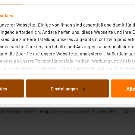
htung
(nur bei Anschluss mit
Klingeltrafo
AC/DC 8-12 Volt)
ookies
nserer Webseite. Einige von ihnen sind essentiell und damit für d
der 2x AAA Batterien (nicht im Lieferumfang enthalten)
ngend erforderlich. Andere helfen uns, diese Webseite und ihre 
nd beliebig vielen Empfängern
ies, die zur Bereitstellung unseres Angebots nicht zwingend erfo
den solche Cookies, um Inhalte und Anzeigen zu personalisieren,
nd die Zugriffe auf unsere Website zu analysieren. Außerdem ge
bsite an unsere Partner für soziale Medien, Werbung und Analyse
möglicherweise mit weiteren Daten zusammen, die Sie ihnen berei
 Dienste gesammelt haben. Indem Sie auf „Alle akzeptieren“ kli
onenten der BELL- und FG-Serien kompatibel und können 
von Informationen auf Ihrem gerät (§25 Abs.1 TTDSG) sowie der 
All
kies
Einstellungen
nachfolgend dargestellten bzw. die von Ihnen ausgewählten Verar
illierte Auflistung der einzelnen Cookies nach Zweck und Anbieter
eld), sowie sämtliche 16 Klingeltöne sind nur bei der Ve
ellungen“ abrufbar. Sie können die Verwendung nicht notwendiger
 Sendern oder Empfängern aus der FG- oder BELL-Serie 
en. Ihre erteilte Zustimmung können Sie jederzeit unter dem Link
Die Rechtmäßigkeit der Speicherung, Abrufung und Weiterverarbei
zum Zeitpunkt des Widerrufs bleibt hiervon unberührt. Ihre Brow
ellungen nicht längerfristig gespeichert werden und dieses Banne