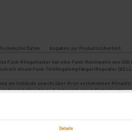
Technische Daten
Angaben zur Produktsicherheit
este Funk-Klingeltaster hat eine Funk-Reichweite von 50
noch mit einem Funk-Türklingelempfänger/Repeater (BELL-
g am Gebäude sowohl über Ihren vorhandenen Klingeltrafo
en Betrieb über bis zu 2 Jahre mit einem Batteriesatz.
hildbeleuchtung des Klingeltasters bei Netzbetrieb. Das 
Details