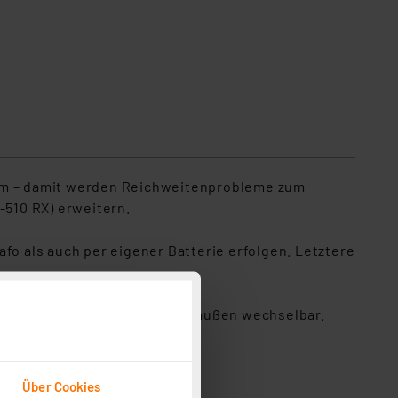
0 m – damit werden Reichweitenprobleme zum
510 RX) erweitern.
 als auch per eigener Batterie erfolgen. Letztere
Namensschild ist einfach von außen wechselbar.
Über Cookies