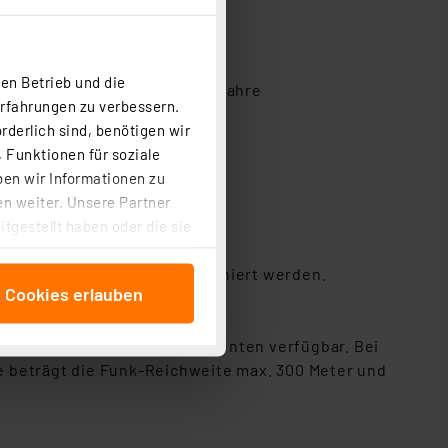
en Betrieb und die
, Batterielebensdauer ca. 2 Jahre
Erfahrungen zu verbessern.
rderlich sind, benötigen wir
 Funktionen für soziale
ben wir Informationen zu
n weiter. Unsere Partner
tgestellt haben oder die sie
cken, stimmen Sie sowohl
hiermit erweitert und kombiniert werden.
anschließenden
e Cookies erlauben
beitungszwecke (Art. 6
 ist durch Klick auf den
rwendung von BELL-500 Komponenten verfügbar. Bei
 Cookies ablehnen oder ihr
beträgt die Funk-Reichweite max. 300 Meter und
 „Cookie Einstellungen“
tung dieser Daten zur
ser-Einstellungen können
r erneut angezeigt wird.