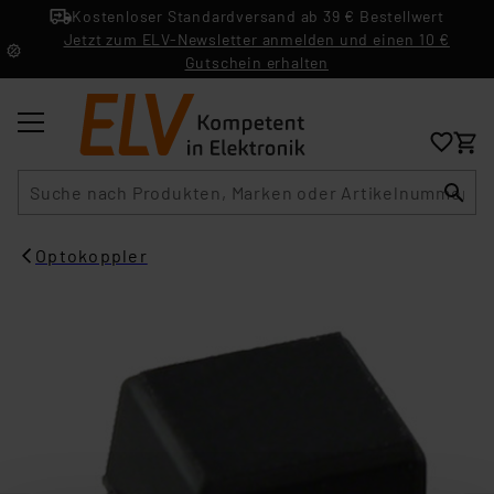
Kostenloser Standardversand ab 39 € Bestellwert
Jetzt zum ELV-Newsletter anmelden und einen 10 €
Gutschein erhalten
Suche
Optokoppler