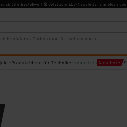
d ab 39 € Bestellwert
Jetzt zum ELV-Newsletter anmelden und 
jekte
Produktideen für Techniker
Neuheiten
Angebote
S