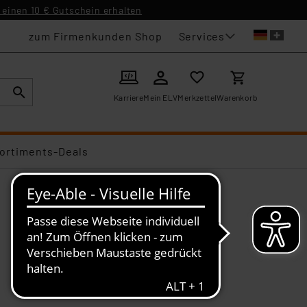
einen 10 € Gutschein erhalten
Services
zum Firmenkunden Shop
Karriere
Mein ELV
Merkzettel
Warenkorb
ortiments-Deals