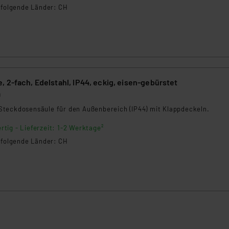
n folgende Länder: CH
nen Beurteilung der mit der Datenübermittlung, insbesondere der
.“
klärung
 2-fach, Edelstahl, IP44, eckig, eisen-gebürstet
0
teckdosensäule für den Außenbereich (IP44) mit Klappdeckeln.
rtig - Lieferzeit: 1-2 Werktage²
n folgende Länder: CH