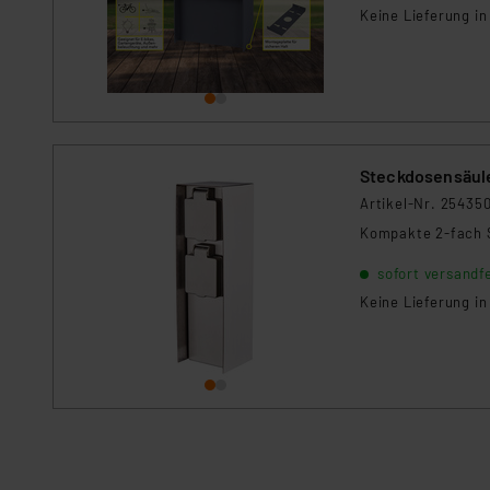
Keine Lieferung i
Kommission sowie einer eige
Daten, verbundenen Risiken
Impressum
|
Datenschutzer
Steckdosensäule,
Artikel-Nr. 25435
Kompakte 2-fach S
sofort versandfe
Keine Lieferung i