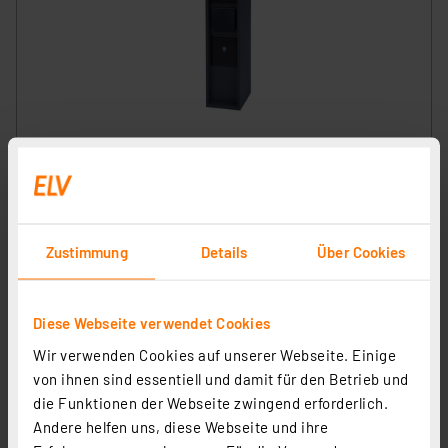
Smart Home Steckdosensäule, 3-fach Steckdose,
Aluminium, IP44, WiFi, eckig, Anthrazit
Artikel-Nr. 254352
64,95 €
Zustimmung
Details
Über Cookies
Statt
81,95 € **
inkl. MwSt.
Informationen zu Versandkosten
Diese Webseite verwendet Cookies
Wir verwenden Cookies auf unserer Webseite. Einige
von ihnen sind essentiell und damit für den Betrieb und
die Funktionen der Webseite zwingend erforderlich.
Andere helfen uns, diese Webseite und ihre