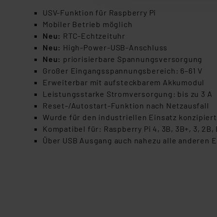
dazu führen, dass die Einst
USV-Funktion für Raspberry Pi
Mobiler Betrieb möglich
„Einige Drittanbieter verar
Neu:
RTC-Echtzeituhr
dieser Drittanbieter umfasst
Neu:
High-Power-USB-Anschluss
Nähere Infos zu diesen Drit
Neu:
priorisierbare Spannungsversorgung
Für die USA besteht kein A
Großer Eingangsspannungsbereich: 6–61 V
Datenschutz nach EU-Standa
Erweiterbar mit aufsteckbarem Akkumodul
Daten in Überwachungsprogr
Leistungsstarke Stromversorgung: bis zu 3 A
Unsere Kooperation mit dies
Reset-/Autostart-Funktion nach Netzausfall
Kommission sowie einer eige
Wurde für den industriellen Einsatz konzipiert
Daten, verbundenen Risiken
Kompatibel für: Raspberry Pi 4, 3B, 3B+, 3, 2B, 
Über USB Ausgang auch nahezu alle anderen Ei
Impressum
|
Datenschutzer