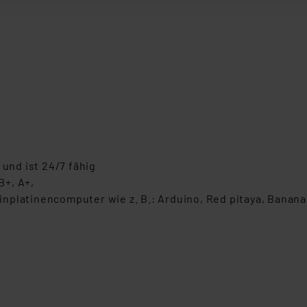
ellungen nicht längerfristig gespeichert werden und dieses Banne
beiten personenbezogene Daten in den USA. Ihre Einwilligung zur 
 daher ggf. auch die Verarbeitung Ihrer Daten in den USA gemäß Art
tanbietern und zu der jeweiligen Datenübermittlung erhalten Sie i
ngemessenheitsbeschluss der EU. Dies bedeutet, dass die USA al
rds eingestuft wird. So besteht etwa das Risiko, dass US-Beh
ammen verarbeiten, ohne dass hiergegen Klagemöglichkeiten fü
en Dienstleistern stützt sich auf die Standarddatenschutzklause
nen Beurteilung der mit der Datenübermittlung, insbesondere der
 und ist 24/7 fähig
.“
B+, A+,
nplatinencomputer wie z. B.: Arduino, Red pitaya, Banana
klärung