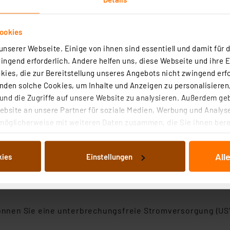
 für Anwendungen mit hohem Strombedarf. Die Platine stell
ookies
nserer Webseite. Einige von ihnen sind essentiell und damit für d
 können Sie Anwendungen bei entsprechender Programmi
ngend erforderlich. Andere helfen uns, diese Webseite und ihre 
n StromPi 3 heruntergefahren wurde, startet die Autostar
ies, die zur Bereitstellung unseres Angebots nicht zwingend erfo
den solche Cookies, um Inhalte und Anzeigen zu personalisieren,
spberry Pi bei Netzausfall via E-Mail benachrichtigen.
nd die Zugriffe auf unsere Website zu analysieren. Außerdem ge
bsite an unsere Partner für soziale Medien, Werbung und Analyse
möglicherweise mit weiteren Daten zusammen, die Sie ihnen berei
art-Stop-Funktionen verwenden. Der StromPi 3 kann z. B.
 Dienste gesammelt haben. Indem Sie auf „Alle akzeptieren“ kli
.
von Informationen auf Ihrem gerät (§25 Abs.1 TTDSG) sowie der 
All
kies
Einstellungen
nachfolgend dargestellten bzw. die von Ihnen ausgewählten Verar
illierte Auflistung der einzelnen Cookies nach Zweck und Anbieter
uss zum Betrieb von Geräten wie USB-Festplatten Medien
ellungen“ abrufbar. Sie können die Verwendung nicht notwendiger
en. Ihre erteilte Zustimmung können Sie jederzeit unter dem Link
Die Rechtmäßigkeit der Speicherung, Abrufung und Weiterverarbei
nen Sie eine unterbrechungsfreie Stromversorgung (USV) 
zum Zeitpunkt des Widerrufs bleibt hiervon unberührt. Ihre Brow