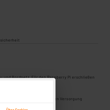
sicherheit
ku und Bordnetz. Für den Raspberry Pi erschließen
 soll. Bei Ausfall der primären Versorgung
ungsfunktion.
Über Cookies