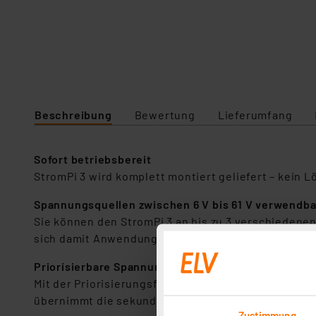
Beschreibung
Bewertung
Lieferumfang
Sofort betriebsbereit
StromPi 3 wird komplett montiert geliefert – kein L
Spannungsquellen zwischen 6 V bis 61 V verwendba
Sie können den StromPi 3 an bis zu 3 verschiedenen
sich damit Anwendungen im Kfz, Wohnmobil, Lkw, Bus
Priorisierbare Spannungsversorgung
Mit der Priorisierungsfunktion können Sie einstell
übernimmt die sekundäre Spannungsquelle die Verso
Zustimmung