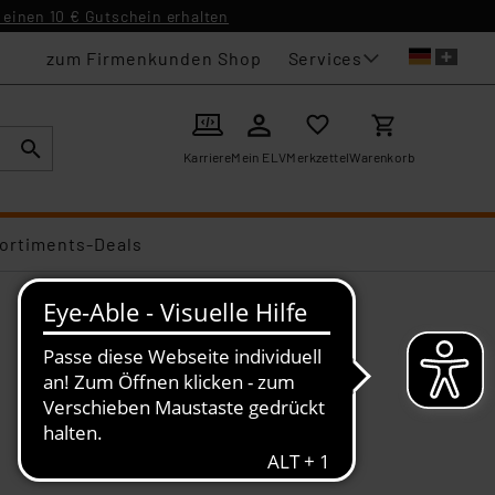
einen 10 € Gutschein erhalten
Services
zum Firmenkunden Shop
Karriere
Mein ELV
Merkzettel
Warenkorb
ortiments-Deals