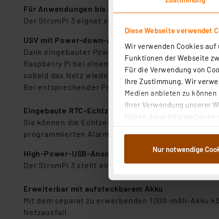
Für Anwendungen bis zu 3 A Strombedarf
Der StromPi 3 eignet sich auch als Stromversorgung
Diese Webseite verwendet C
USV mit Power-down-/Autostart-Funktion
Wir verwenden Cookies auf u
Dank eingebauter Power-down-/Autostart-Funktion
Funktionen der Webseite zwi
Raspberry Pi bei einem Netzausfall sicher durch de
Für die Verwendung von Cook
sobald das Netz wieder verfügbar ist.
Ihre Zustimmung. Wir verwen
Bei entsprechender Programmierung kann Sie der Ra
Medien anbieten zu können u
Ihrer Verwendung unserer We
Eingebaute RTC-Echtzeituhr mit Alarm-Funktion
führen diese Informationen 
Sie können die Echtzeituhr für programmierbare St
im Rahmen Ihrer Nutzung der
programmierten Alarmzeit automatisch hochfahren
dem Speichern und Abrufen 
Nur notwendige Coo
Weiterverarbeitung für die 
High-Power-USB-Anschluss
Abs.1a DSG-VO) zu. Eine deta
Der StromPi 3 stellt einen High-Power-USB-Anschl
Button „Ablehnen oder Einst
ganz oder teilweise zustimm
Erweiterbar mit aufsteckbarem Akku
anpassen oder widerrufen. 
Mit dem separat zu erwerbenden 1000-mAh-Akku kön
Auswertung und Analyse bis 
Netzausfall.