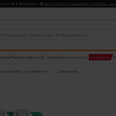
d ab 39 € Bestellwert
Jetzt zum ELV-Newsletter anmelden und 
jekte
Produktideen für Techniker
Neuheiten
Angebote
S
/
computer (SBC) - u.a. Raspberry Pi
Zusatzmodule