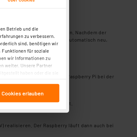
t bis zu 3 A bereit.
en Betrieb und die
erung vor Netzausfall sichern. Nachdem der
Erfahrungen zu verbessern.
t-Funktion den Raspberry Pi automatisch neu,
rderlich sind, benötigen wir
 Funktionen für soziale
ben wir Informationen zu
n weiter. Unsere Partner
tgestellt haben oder die sie
 den daran angeschlossenen Raspberry Pi bei der
cken, stimmen Sie sowohl
anschließenden
e Cookies erlauben
beitungszwecke (Art. 6
 ist durch Klick auf den
center oder NAS-System bereit.
 Cookies ablehnen oder ihr
 „Cookie Einstellungen“
tung dieser Daten zur
realisieren. Der Raspberry läuft dann auch bei
ser-Einstellungen können