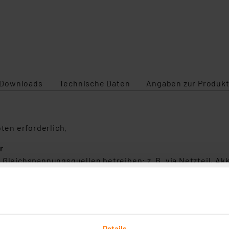
Downloads
Technische Daten
Angaben zur Produkt
öten erforderlich.
r
 Gleichspannungsquellen betreiben: z. B. via Netzteil, Ak
, Labor, auf dem Schiff, in der Werkstatt und Industrie.
en, welche Spannungsquelle der StromPi3 zuerst verwenden
rgung. Welche das ist, bestimmen Sie mit der Priorisier
Details