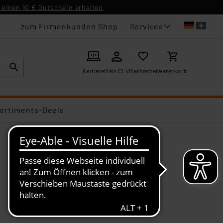
einen 10 € Gutschein erhalten
Services
zum Firmenkunden Shop
Karriere
Mein ELV
Merkzettel
Warenkorb
ortiments-Deals