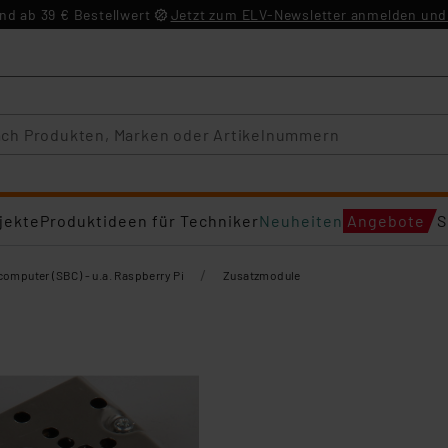
d ab 39 € Bestellwert
Jetzt zum ELV-Newsletter anmelden und 
jekte
Produktideen für Techniker
Neuheiten
Angebote
S
/
computer (SBC) - u.a. Raspberry Pi
Zusatzmodule