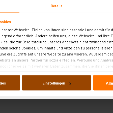
Details
ookies
nserer Webseite. Einige von ihnen sind essentiell und damit für d
ngend erforderlich. Andere helfen uns, diese Webseite und ihre 
Technische Daten
ies, die zur Bereitstellung unseres Angebots nicht zwingend erfo
den solche Cookies, um Inhalte und Anzeigen zu personalisieren,
nd die Zugriffe auf unsere Website zu analysieren. Außerdem ge
ür Minicomputer wie dem Raspberry Pi oder dem Arduino vo
bsite an unsere Partner für soziale Medien, Werbung und Analyse
ktierte Staub erkannt und ein entsprechender analoger We
möglicherweise mit weiteren Daten zusammen, die Sie ihnen berei
 Dienste gesammelt haben. Indem Sie auf „Alle akzeptieren“ kli
 Integration in Ihr System
von Informationen auf Ihrem gerät (§25 Abs.1 TTDSG) sowie der 
All
kies
Einstellungen
nachfolgend dargestellten bzw. die von Ihnen ausgewählten Verar
 Mikron und einer Empfindlichkeit von 0,5 V/0,1 mg/m³
illierte Auflistung der einzelnen Cookies nach Zweck und Anbieter
ellungen“ abrufbar. Sie können die Verwendung nicht notwendiger
en. Ihre erteilte Zustimmung können Sie jederzeit unter dem Link
Die Rechtmäßigkeit der Speicherung, Abrufung und Weiterverarbei