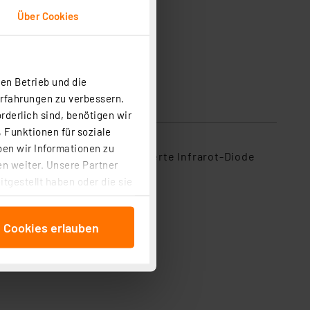
Über Cookies
en Betrieb und die
Erfahrungen zu verbessern.
rderlich sind, benötigen wir
 Funktionen für soziale
ben wir Informationen zu
rgesehen. Durch eine integrierte Infrarot-Diode
n weiter. Unsere Partner
rt ermittelt.
tgestellt haben oder die sie
cken, stimmen Sie sowohl
anschließenden
e Cookies erlauben
beitungszwecke (Art. 6
 ist durch Klick auf den
 Cookies ablehnen oder ihr
 „Cookie Einstellungen“
tung dieser Daten zur