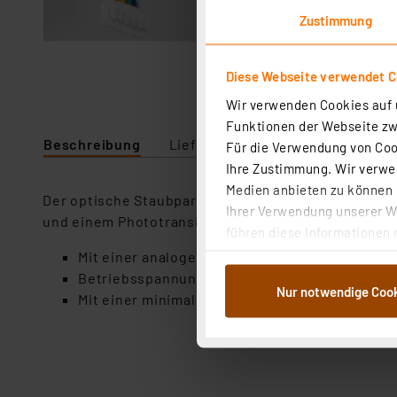
Zustimmung
Diese Webseite verwendet C
Wir verwenden Cookies auf u
Funktionen der Webseite zwi
Beschreibung
Lieferumfang
Downloads
Für die Verwendung von Cook
Ihre Zustimmung. Wir verwen
Medien anbieten zu können u
Der optische Staubpartikelsensor von Joy-IT ist f
Ihrer Verwendung unserer We
und einem Phototransistor wird der vom Licht refle
führen diese Informationen 
im Rahmen Ihrer Nutzung der
Mit einer analogen Schnittstelle zur einfachen
dem Speichern und Abrufen 
Betriebsspannung von 5 - 7 V
Nur notwendige Coo
Weiterverarbeitung für die 
Mit einer minimalen Partikelerfassung von 0,8
Abs.1a DSG-VO) zu. Eine deta
Button „Ablehnen oder Einst
ganz oder teilweise zustimm
anpassen oder widerrufen. 