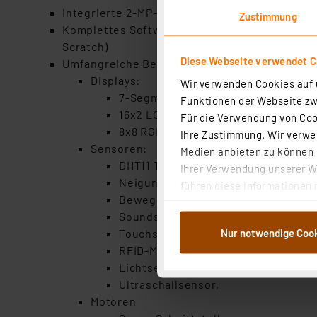
Integrierte 2-MP-Kamera
Zustimmung
Komplettes Softwarepaket mit Betriebssystem
Scratch)
Diese Webseite verwendet C
Umfangreiche Bestückung der Experimentierpl
Displays:
Wir verwenden Cookies auf u
7-Segment Display,
Funktionen der Webseite zwi
16x2 LCD Modul,
Für die Verwendung von Cook
8x8 RGB-Matrix,
Ihre Zustimmung. Wir verwen
Sensoren:
Medien anbieten zu können u
DHT11 Temperatur & Feuchtigkeitss
Ihrer Verwendung unserer We
Neigungssensor,
führen diese Informationen 
Bewegungsmelder,
im Rahmen Ihrer Nutzung der
Soundsensor,
dem Speichern und Abrufen 
Nur notwendige Coo
Touchsensor,
Weiterverarbeitung für die 
RFID-Modul,
Abs.1a DSG-VO) zu. Eine deta
Lichtsensor,
Button „Ablehnen oder Einst
Ultraschallsensor,
ganz oder teilweise zustimm
Motoren
anpassen oder widerrufen. 