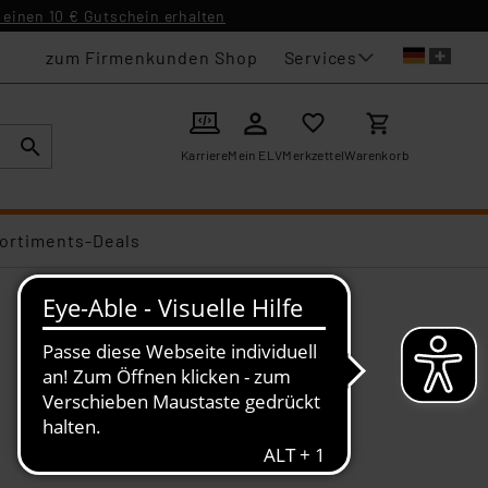
einen 10 € Gutschein erhalten
Services
zum Firmenkunden Shop
Karriere
Mein ELV
Merkzettel
Warenkorb
ortiments-Deals