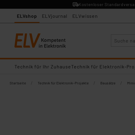
Kostenloser Standardversan
ELVshop
ELVjournal
ELVwissen
Suche
Technik für Ihr Zuhause
Technik für Elektronik-Pro
/
/
/
Startseite
Technik für Elektronik-Projekte
Bausätze
Mini