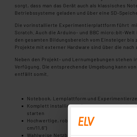
sorgt, dass man das Gerät auch als klassisches Not
Betriebssysteme geladen und über eine SD-Speiche
Die vorinstallierte Experimentierplattform führt 
Scratch. Auch die Arduino- und BBC micro:bit-Welt
den gesamten Bildungsbereich vom Einsteiger bis z
Projekte mit externer Hardware sind über die nach 
Neben den Projekt- und Lernumgebungen stehen in 
Verfügung. Die entsprechende Umgebung kann von 
entfällt somit.
Notebook, Lernplattform und Experimentierzen
Komplett installiertes System – nur noch den 
starten
Hochwertige, robuste Ausführung mit integrie
cm/11,6")
Wahlweise Netzbetrieb oder mobiler Betrieb ü