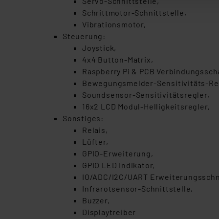
Servo-Schnittstelle,
Auswertung und Analyse bis 
Schrittmotor-Schnittstelle,
dazu führen, dass die Einst
Vibrationsmotor,
Steuerung:
„Einige Drittanbieter verar
Joystick,
dieser Drittanbieter umfasst
4x4 Button-Matrix,
Nähere Infos zu diesen Drit
Raspberry Pi & PCB Verbindungsscha
Für die USA besteht kein A
Bewegungsmelder-Sensitivitäts-Re
Datenschutz nach EU-Standa
Soundsensor-Sensitivitätsregler,
Daten in Überwachungsprogr
16x2 LCD Modul-Helligkeitsregler,
Unsere Kooperation mit dies
Sonstiges:
Kommission sowie einer eige
Relais,
Daten, verbundenen Risiken
Lüfter,
GPIO-Erweiterung,
Impressum
|
Datenschutzer
GPIO LED Indikator,
IO/ADC/I2C/UART Erweiterungsschni
Infrarotsensor-Schnittstelle,
Buzzer,
Displaytreiber