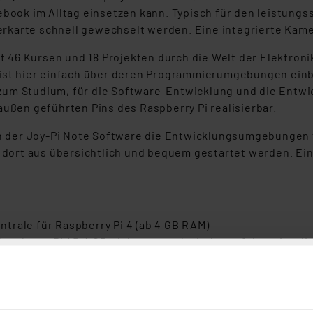
ebook im Alltag einsetzen kann. Typisch für den leistung
rkarte schnell gewechselt werden. Eine integrierte Kam
mit 46 Kursen und 18 Projekten durch die Welt der Elektr
 ist hier einfach über deren Programmierumgebungen einbi
um Studium, für die Software-Entwicklung und die Entwi
außen geführten Pins des Raspberry Pi realisierbar.
der Joy-Pi Note Software die Entwicklungsumgebungen für
dort aus übersichtlich und bequem gestartet werden. Ei
trale für Raspberry Pi 4 (ab 4 GB RAM)
Raspberry Pi 4B 4 GB einbauen und mit der auf der mitgeli
rter Experimentier-Plattform, abnehmbarer Funk-Tastatu
ber zusätzlich einsetzbare Powerbank (Powerbank nicht i