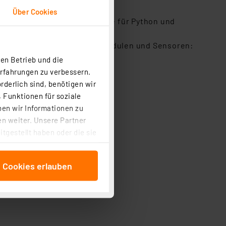
Über Cookies
m (46 Kurse und 18 Projekte für Python und
pberry Pi und zahlreichen Modulen und Sensoren:
en Betrieb und die
Erfahrungen zu verbessern.
rderlich sind, benötigen wir
 Funktionen für soziale
ben wir Informationen zu
n weiter. Unsere Partner
tgestellt haben oder die sie
cken, stimmen Sie sowohl
anschließenden
e Cookies erlauben
beitungszwecke (Art. 6
 ist durch Klick auf den
 Cookies ablehnen oder ihr
 „Cookie Einstellungen“
tung dieser Daten zur