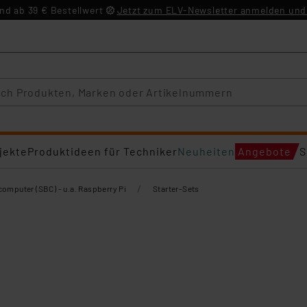
d ab 39 € Bestellwert
Jetzt zum ELV-Newsletter anmelden und 
jekte
Produktideen für Techniker
Neuheiten
Angebote
S
/
computer (SBC) - u.a. Raspberry Pi
Starter-Sets