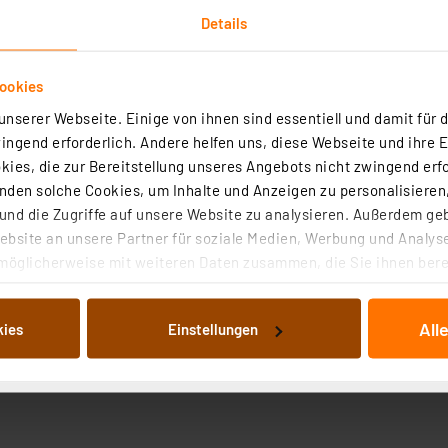
Details
, Programmierumgebungen und Lektionen der Lernplattfor
ookies
attform mit Breadboard, frei zugänglichen GPIOs des Ras
nserer Webseite. Einige von ihnen sind essentiell und damit für d
ngend erforderlich. Andere helfen uns, diese Webseite und ihre 
ies, die zur Bereitstellung unseres Angebots nicht zwingend erfo
den solche Cookies, um Inhalte und Anzeigen zu personalisieren,
nd die Zugriffe auf unsere Website zu analysieren. Außerdem ge
ensor,
bsite an unsere Partner für soziale Medien, Werbung und Analyse
möglicherweise mit weiteren Daten zusammen, die Sie ihnen berei
 Dienste gesammelt haben. Indem Sie auf „Alle akzeptieren“ kli
von Informationen auf Ihrem gerät (§25 Abs.1 TTDSG) sowie der 
All
kies
Einstellungen
nachfolgend dargestellten bzw. die von Ihnen ausgewählten Verar
illierte Auflistung der einzelnen Cookies nach Zweck und Anbieter
ellungen“ abrufbar. Sie können die Verwendung nicht notwendiger
en. Ihre erteilte Zustimmung können Sie jederzeit unter dem Link
Die Rechtmäßigkeit der Speicherung, Abrufung und Weiterverarbei