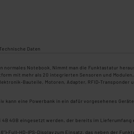
Technische Daten
 ein normales Notebook. Nimmt man die Funktastatur herau
tform mit mehr als 20 integrierten Sensoren und Modulen,
 Elektronik-Bauteile, Motoren, Adapter, RFID-Transponde
ativ kann eine Powerbank in ein dafür vorgesehenes Gerät
 4B 4GB eingesetzt werden, der bereits im Lieferumfang e
,6")-Full-HD-IPS-Display zum Einsatz, das neben der Funk