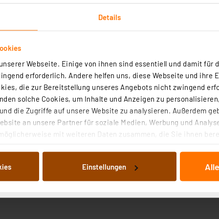
Details
ookies
nserer Webseite. Einige von ihnen sind essentiell und damit für d
ngend erforderlich. Andere helfen uns, diese Webseite und ihre 
Downloads
Technische Daten
Angaben zur Produkt
ies, die zur Bereitstellung unseres Angebots nicht zwingend erfo
den solche Cookies, um Inhalte und Anzeigen zu personalisieren,
talkameras, MP3- oder Videoplayer, elektronisches Spielz
nd die Zugriffe auf unsere Website zu analysieren. Außerdem ge
bsite an unsere Partner für soziale Medien, Werbung und Analyse
al wieder aufladbar
möglicherweise mit weiteren Daten zusammen, die Sie ihnen berei
für lange Betriebszeiten
 Dienste gesammelt haben. Indem Sie auf „Alle akzeptieren“ kli
von Informationen auf Ihrem gerät (§25 Abs.1 TTDSG) sowie der 
All
kies
Einstellungen
nachfolgend dargestellten bzw. die von Ihnen ausgewählten Verar
illierte Auflistung der einzelnen Cookies nach Zweck und Anbieter
ellungen“ abrufbar. Sie können die Verwendung nicht notwendiger
en. Ihre erteilte Zustimmung können Sie jederzeit unter dem Link
Die Rechtmäßigkeit der Speicherung, Abrufung und Weiterverarbei