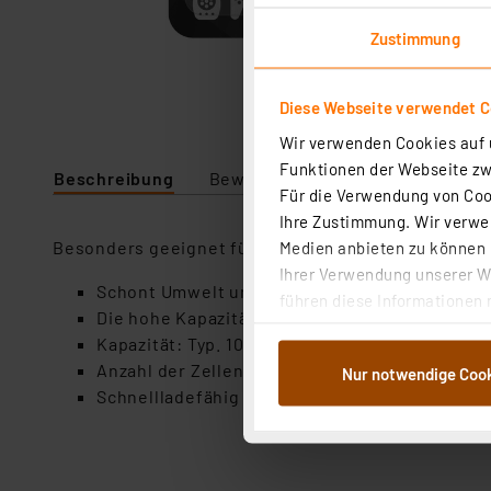
Zustimmung
Diese Webseite verwendet C
Wir verwenden Cookies auf u
Funktionen der Webseite zwi
Beschreibung
Bewertung
Lieferumfang
Für die Verwendung von Cook
Ihre Zustimmung. Wir verwen
Besonders geeignet für elektrische Geräte wie Digi
Medien anbieten zu können u
Ihrer Verwendung unserer We
Schont Umwelt und Geldbeutel – bis zu 1000 M
führen diese Informationen 
Die hohe Kapazität und Stromleistung sorgen 
im Rahmen Ihrer Nutzung der
Kapazität: Typ. 1000 mAh, min. 800 mAh
dem Speichern und Abrufen 
Anzahl der Zellen: 4
Nur notwendige Coo
Weiterverarbeitung für die 
Schnellladefähig
Abs.1a DSG-VO) zu. Eine deta
Button „Ablehnen oder Einst
ganz oder teilweise zustimm
anpassen oder widerrufen. 