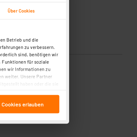
Über Cookies
en Betrieb und die
Erfahrungen zu verbessern.
sicherheit
rderlich sind, benötigen wir
 Funktionen für soziale
eug etc.
ben wir Informationen zu
n weiter. Unsere Partner
tgestellt haben oder die sie
cken, stimmen Sie sowohl
anschließenden
e Cookies erlauben
beitungszwecke (Art. 6
 ist durch Klick auf den
 Cookies ablehnen oder ihr
 „Cookie Einstellungen“
tung dieser Daten zur