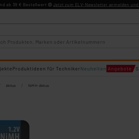
d ab 39 € Bestellwert
Jetzt zum ELV-Newsletter anmelden und 
jekte
Produktideen für Techniker
Neuheiten
Angebote
S
/
/
Akkus
NiMH-Akkus