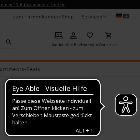
einen 10 € Gutschein erhalten
Services
zum Firmenkunden Shop
Karriere
Mein ELV
Merkzettel
Warenkorb
ortiments-Deals