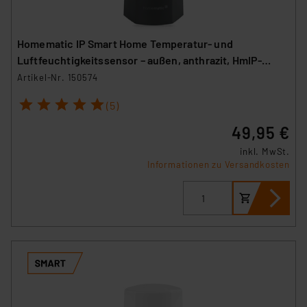
Homematic IP Smart Home Temperatur- und
Luftfeuchtigkeitssensor – außen, anthrazit, HmIP-
STHO-A
Artikel-Nr. 150574
1
2
3
4
5
(5)
49,95 €
inkl. MwSt.
Informationen zu Versandkosten