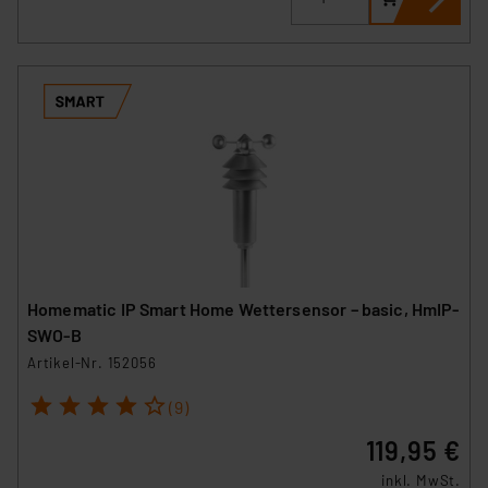
Homematic IP Smart Home Wettersensor – basic, HmIP-
SWO-B
Artikel-Nr. 152056
1
2
3
4
5
(9)
119,95 €
inkl. MwSt.