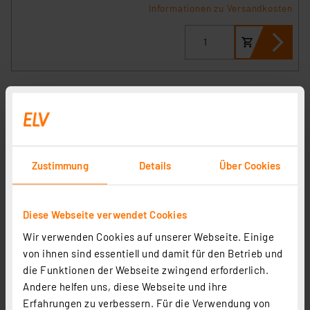
Informationen zu Versandkosten
Zustimmung
Details
Über Cookies
Diese Webseite verwendet Cookies
Wir verwenden Cookies auf unserer Webseite. Einige
Homematic IP Smart Home Wettersensor – pro, HmIP-
von ihnen sind essentiell und damit für den Betrieb und
SWO-PR
die Funktionen der Webseite zwingend erforderlich.
Artikel-Nr. 151821
Andere helfen uns, diese Webseite und ihre
1
2
3
4
5
(15)
Erfahrungen zu verbessern. Für die Verwendung von