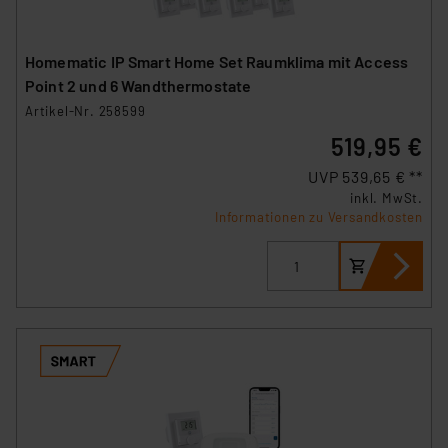
(1) lit. a DSGVO. Nähere Infos zu diesen Drittanbietern
und zu der jeweiligen Datenübermittlung erhalten Sie in
der Datenschutzerklärung. Für die USA besteht kein
Homematic IP Smart Home Set Raumklima mit Access
Angemessenheitsbeschluss der EU. Dies bedeutet,
Point 2 und 6 Wandthermostate
dass die USA als Land mit unzureichendem
Artikel-Nr. 258599
Datenschutz nach EU-Standards eingestuft wird. So
519,95 €
besteht etwa das Risiko, dass US-Behörden
personenbezogene Daten in
UVP 539,65 € **
Überwachungsprogrammen verarbeiten, ohne dass
inkl. MwSt.
Informationen zu Versandkosten
hiergegen Klagemöglichkeiten für Europäer bestehen.
Unsere Kooperation mit diesen Dienstleistern stützt
sich auf die Standarddatenschutzklauseln der
Europäischen Kommission sowie einer eigenen
Beurteilung der mit der Datenübermittlung,
insbesondere der Art der übermittelten Daten,
verbundenen Risiken.“
Impressum
|
Datenschutzerklärung