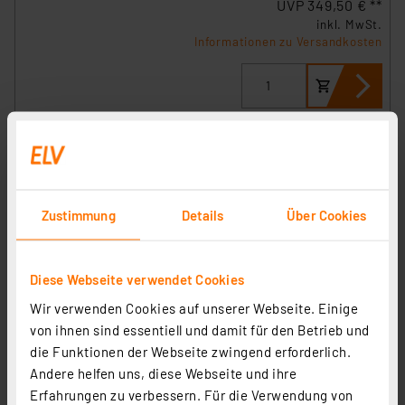
UVP 349,50 € **
inkl. MwSt.
Informationen zu Versandkosten
Zustimmung
Details
Über Cookies
Diese Webseite verwendet Cookies
Wir verwenden Cookies auf unserer Webseite. Einige
von ihnen sind essentiell und damit für den Betrieb und
Homematic IP Smart Home Set Raumklima mit Access
die Funktionen der Webseite zwingend erforderlich.
Point 2, Fußbodenheizungscontroller, 4
Andere helfen uns, diese Webseite und ihre
Wandthermostate und 5 Stellantriebe
Artikel-Nr. 258584
Erfahrungen zu verbessern. Für die Verwendung von