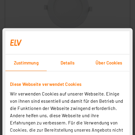
HEITRONIC 6-W-LED-Einbaustrahler LE MANS, 430 lm,
3000/4000/6000 K, dimmbar, IP44, rund
Artikel-Nr. 253063
1
2
3
4
5
Zustimmung
Details
Über Cookies
(2)
8,95 €
Diese Webseite verwendet Cookies
inkl. MwSt.
Informationen zu Versandkosten
Wir verwenden Cookies auf unserer Webseite. Einige
von ihnen sind essentiell und damit für den Betrieb und
die Funktionen der Webseite zwingend erforderlich.
Andere helfen uns, diese Webseite und ihre
Erfahrungen zu verbessern. Für die Verwendung von
Cookies, die zur Bereitstellung unseres Angebots nicht