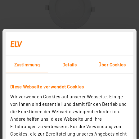
HEITRONIC 24-W-LED-Einbaustrahler LE MANS, 1950 lm,
3000/4000/6000 K, dimmbar, IP44, rund
Artikel-Nr. 253059
18,00 €
Zustimmung
Details
Über Cookies
inkl. MwSt.
Informationen zu Versandkosten
Diese Webseite verwendet Cookies
Wir verwenden Cookies auf unserer Webseite. Einige
von ihnen sind essentiell und damit für den Betrieb und
die Funktionen der Webseite zwingend erforderlich.
Andere helfen uns, diese Webseite und ihre
Erfahrungen zu verbessern. Für die Verwendung von
Cookies, die zur Bereitstellung unseres Angebots nicht