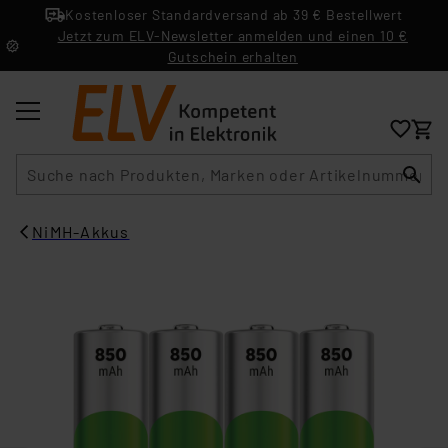
Kostenloser Standardversand ab 39 € Bestellwert
Jetzt zum ELV-Newsletter anmelden und einen 10 €
Gutschein erhalten
Suche
NiMH-Akkus