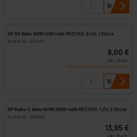
besteht etwa das Risiko, dass US-Behörden
personenbezogene Daten in
Überwachungsprogrammen verarbeiten, ohne dass
hiergegen Klagemöglichkeiten für Europäer bestehen.
Unsere Kooperation mit diesen Dienstleistern stützt
GP 9V Akku NiMH 200 mAh RECYKO, 8,4V, 1 Stück
sich auf die Standarddatenschutzklauseln der
Artikel-Nr. 254542
Europäischen Kommission sowie einer eigenen
9,00 €
Beurteilung der mit der Datenübermittlung,
insbesondere der Art der übermittelten Daten,
inkl. MwSt.
Informationen zu Versandkosten
verbundenen Risiken.“
Impressum
|
Datenschutzerklärung
GP Baby-C Akku NiMH 3000 mAh RECYKO, 1,2V, 2 Stück
Artikel-Nr. 254540
13,95 €
inkl. MwSt.