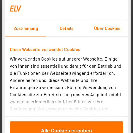
AA Akku GP NiMH 2100 mAh RECYKO 1,2V 8 Stück
Artikel-Nr. 254538
19,60 €
Zustimmung
Details
Über Cookies
inkl. MwSt.
Informationen zu Versandkosten
Diese Webseite verwendet Cookies
Wir verwenden Cookies auf unserer Webseite. Einige
von ihnen sind essentiell und damit für den Betrieb und
die Funktionen der Webseite zwingend erforderlich.
Andere helfen uns, diese Webseite und ihre
Erfahrungen zu verbessern. Für die Verwendung von
Cookies, die zur Bereitstellung unseres Angebots nicht
zwingend erforderlich sind, benötigen wir Ihre
Zustimmung. Wir verwenden solche Cookies, um
Inhalte und Anzeigen zu personalisieren, Funktionen
für soziale Medien anbieten zu können und die Zugriffe
GP Mono D Akku NiMH 3000 mAh RECYKO, 1,2V, 2 Stück
Alle Cookies erlauben
auf unsere Website zu analysieren. Außerdem geben
Artikel-Nr. 254541