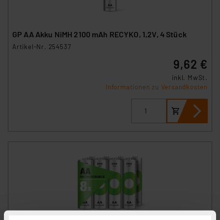
GP AA Akku NiMH 2100 mAh RECYKO, 1,2V, 4 Stück
Artikel-Nr. 254537
9,62 €
inkl. MwSt.
Informationen zu Versandkosten