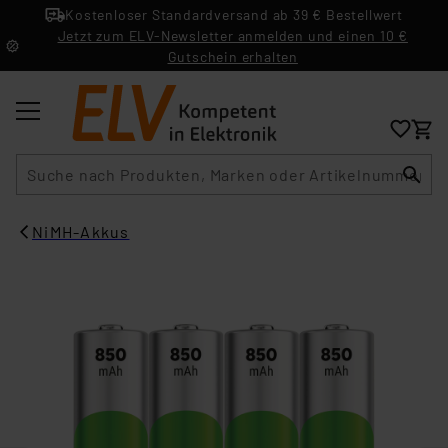
Kostenloser Standardversand ab 39 € Bestellwert
Jetzt zum ELV-Newsletter anmelden und einen 10 €
Gutschein erhalten
Suche
NiMH-Akkus