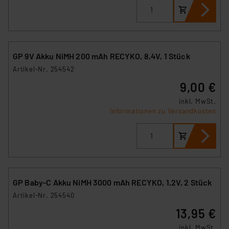
besteht etwa das Risiko, dass US-Behörden
personenbezogene Daten in
Überwachungsprogrammen verarbeiten, ohne dass
hiergegen Klagemöglichkeiten für Europäer bestehen.
Unsere Kooperation mit diesen Dienstleistern stützt
GP 9V Akku NiMH 200 mAh RECYKO, 8,4V, 1 Stück
sich auf die Standarddatenschutzklauseln der
Artikel-Nr. 254542
Europäischen Kommission sowie einer eigenen
9,00 €
Beurteilung der mit der Datenübermittlung,
insbesondere der Art der übermittelten Daten,
inkl. MwSt.
Informationen zu Versandkosten
verbundenen Risiken.“
Impressum
|
Datenschutzerklärung
GP Baby-C Akku NiMH 3000 mAh RECYKO, 1,2V, 2 Stück
Artikel-Nr. 254540
13,95 €
inkl. MwSt.