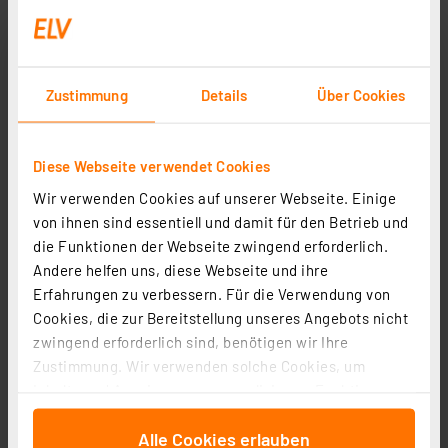
AA Akku GP NiMH 2100 mAh RECYKO 1,2V 8 Stück
Artikel-Nr. 254538
19,60 €
Zustimmung
Details
Über Cookies
inkl. MwSt.
Informationen zu Versandkosten
Diese Webseite verwendet Cookies
Wir verwenden Cookies auf unserer Webseite. Einige
von ihnen sind essentiell und damit für den Betrieb und
die Funktionen der Webseite zwingend erforderlich.
Andere helfen uns, diese Webseite und ihre
Erfahrungen zu verbessern. Für die Verwendung von
Cookies, die zur Bereitstellung unseres Angebots nicht
zwingend erforderlich sind, benötigen wir Ihre
Zustimmung. Wir verwenden solche Cookies, um
Inhalte und Anzeigen zu personalisieren, Funktionen
für soziale Medien anbieten zu können und die Zugriffe
GP Mono D Akku NiMH 3000 mAh RECYKO, 1,2V, 2 Stück
Alle Cookies erlauben
auf unsere Website zu analysieren. Außerdem geben
Artikel-Nr. 254541