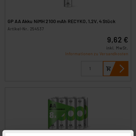
GP AA Akku NiMH 2100 mAh RECYKO, 1,2V, 4 Stück
Artikel-Nr. 254537
9,62 €
inkl. MwSt.
Informationen zu Versandkosten