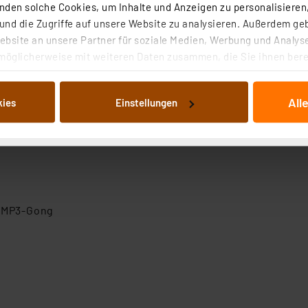
den solche Cookies, um Inhalte und Anzeigen zu personalisieren,
nd die Zugriffe auf unsere Website zu analysieren. Außerdem ge
bsite an unsere Partner für soziale Medien, Werbung und Analyse
möglicherweise mit weiteren Daten zusammen, die Sie ihnen berei
 Dienste gesammelt haben. Indem Sie auf „Alle akzeptieren“ kli
von Informationen auf Ihrem gerät (§25 Abs.1 TTDSG) sowie der 
All
kies
Einstellungen
nachfolgend dargestellten bzw. die von Ihnen ausgewählten Verar
illierte Auflistung der einzelnen Cookies nach Zweck und Anbieter
ellungen“ abrufbar. Sie können die Verwendung nicht notwendiger
en. Ihre erteilte Zustimmung können Sie jederzeit unter dem Link
Die Rechtmäßigkeit der Speicherung, Abrufung und Weiterverarbei
zum Zeitpunkt des Widerrufs bleibt hiervon unberührt. Ihre Brow
ellungen nicht längerfristig gespeichert werden und dieses Banne
-MP3-Gong
beiten personenbezogene Daten in den USA. Ihre Einwilligung zur 
 daher ggf. auch die Verarbeitung Ihrer Daten in den USA gemäß Art
tanbietern und zu der jeweiligen Datenübermittlung erhalten Sie i
ngemessenheitsbeschluss der EU. Dies bedeutet, dass die USA al
rds eingestuft wird. So besteht etwa das Risiko, dass US-Beh