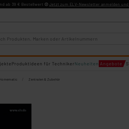
d ab 39 € Bestellwert
Jetzt zum ELV-Newsletter anmelden und 
jekte
Produktideen für Techniker
Neuheiten
Angebote
S
/
Homematic
Zentralen & Zubehör