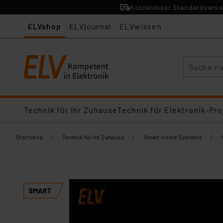
Kostenloser Standardversan
ELVshop
ELVjournal
ELVwissen
Suche
Technik für Ihr Zuhause
Technik für Elektronik-Pro
/
/
/
Startseite
Technik für Ihr Zuhause
Smart Home Systeme