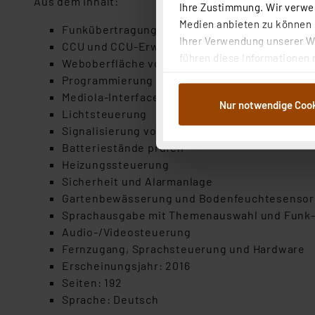
Aus dem Inhalt:
Ihre Zustimmung. Wir verwen
Medien anbieten zu können u
Funkübertragung und Verschlüsselung
Ihrer Verwendung unserer We
CCU und CCU-Erweiterungen
führen diese Informationen 
Weboberfläche von Homematic
im Rahmen Ihrer Nutzung der
Programmierung
dem Speichern und Abrufen 
Mediola-Interface
Nur notwendige Coo
Weiterverarbeitung für die 
Lichtsteuerung
Abs.1a DSG-VO) zu. Eine deta
Signalisierung von Zuständen und Hinweise
Button „Ablehnen oder Einst
Batteriestände prüfen
ganz oder teilweise zustimm
Heizungssteuerung
anpassen oder widerrufen. 
Sicherheit und Alarmanlage
Auswertung und Analyse bis 
Gartenbewässerung und Bodenfeuchtesensor
dazu führen, dass die Einst
Sprachausgabe mit Themenauswahl und Funk
Audio-/Videosteuerung
„Einige Drittanbieter verar
Fernzugang, Sprachsteuerung und Hardware
dieser Drittanbieter umfasst
Erscheinungsjahr: 2016
Nähere Infos zu diesen Drit
Seiten: 192
Für die USA besteht kein A
Sprache: Deutsch
Datenschutz nach EU-Standa