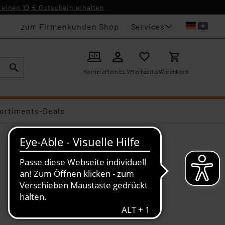
einen 10 € Gutschein erhalten
Services
zum Firmenkunden Shop
Karriere
Mein ELV
Merkzettel
Warenkorb
ortiments-Deals