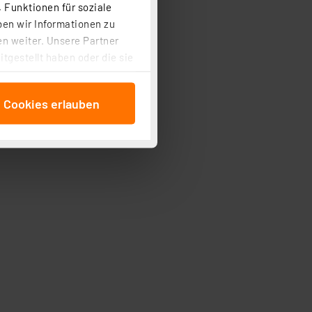
 Funktionen für soziale
ben wir Informationen zu
n weiter. Unsere Partner
tgestellt haben oder die sie
cken, stimmen Sie sowohl
anschließenden
e Cookies erlauben
beitungszwecke (Art. 6
 ist durch Klick auf den
 Cookies ablehnen oder ihr
 „Cookie Einstellungen“
tung dieser Daten zur
ser-Einstellungen können
r erneut angezeigt wird.
Einbindung von Cookies
. 49 (1) lit. a DSGVO.
n der Datenschutzerklärung.
s Land mit unzureichendem
örden personenbezogene