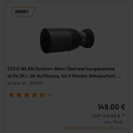
EZVIZ WLAN Outdoor-Akku-Überwachungskamera
eLife 2K+, 2K-Auflösung, bis 9 Monate Akkulaufzeit,
IP66
Artikel-Nr. 252679
1
2
3
4
5
(9)
149,00 €
UVP 149,99 € **
inkl. MwSt.
Informationen zu Versandkosten