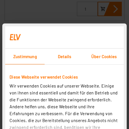
Zustimmung
Details
Über Cookies
Diese Webseite verwendet Cookies
Wir verwenden Cookies auf unserer Webseite. Einige
EZVIZ WLAN-Überwachungskamera LC3 mit
von ihnen sind essentiell und damit für den Betrieb und
integrierter LED-Leuchte, App, 2K-Auflösung, 700 lm,
die Funktionen der Webseite zwingend erforderlich.
IP65
Artikel-Nr. 252680
Andere helfen uns, diese Webseite und ihre
Erfahrungen zu verbessern. Für die Verwendung von
1
2
3
4
5
(3)
Cookies, die zur Bereitstellung unseres Angebots nicht
zwingend erforderlich sind, benötigen wir Ihre
152,95 €