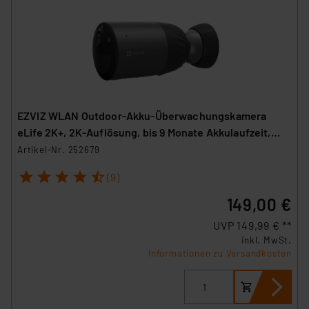
EZVIZ WLAN Outdoor-Akku-Überwachungskamera
eLife 2K+, 2K-Auflösung, bis 9 Monate Akkulaufzeit,
IP66
Artikel-Nr. 252679
1
2
3
4
5
(9)
149,00 €
UVP 149,99 € **
inkl. MwSt.
Informationen zu Versandkosten