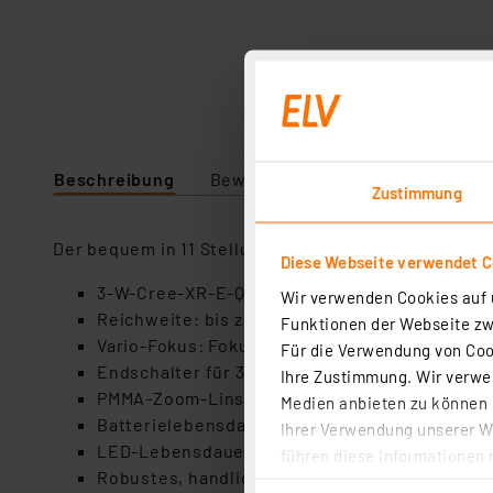
Beschreibung
Bewertung
Lieferumfang
Zustimmung
Der bequem in 11 Stellungen einrastbare Fokus vers
Diese Webseite verwendet C
3-W-Cree-XR-E-Q5-LED, Lichtstrom: 120 lm
Wir verwenden Cookies auf u
Reichweite: bis zu 60 m (max. Fokus), bis zu 3
Funktionen der Webseite zwi
Vario-Fokus: Fokussierung in 11 Stellungen ein
Für die Verwendung von Cook
Endschalter für 3 Licht-Funktionen: max. Licht
Ihre Zustimmung. Wir verwen
PMMA-Zoom-Linse
Medien anbieten zu können u
Batterielebensdauer (3,5–7 h je nach Betriebsa
Ihrer Verwendung unserer We
LED-Lebensdauer: bis zu 50.000 h
führen diese Informationen 
Robustes, handliches Gehäuse aus eloxierte
im Rahmen Ihrer Nutzung der