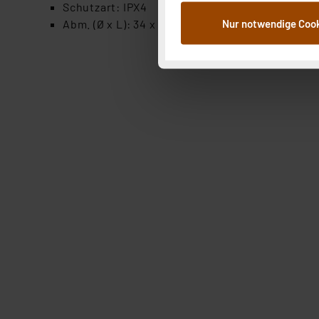
Schutzart: IPX4
dem Speichern und Abrufen 
Nur notwendige Coo
Abm. (Ø x L): 34 x 135 mm / Gewicht: 161 g
Weiterverarbeitung für die 
Abs.1a DSG-VO) zu. Eine deta
Button „Ablehnen oder Einst
ganz oder teilweise zustimm
anpassen oder widerrufen. 
Auswertung und Analyse bis 
dazu führen, dass die Einst
„Einige Drittanbieter verar
dieser Drittanbieter umfasst
Nähere Infos zu diesen Drit
Für die USA besteht kein A
Datenschutz nach EU-Standa
Daten in Überwachungsprogr
Unsere Kooperation mit dies
Kommission sowie einer eige
Daten, verbundenen Risiken