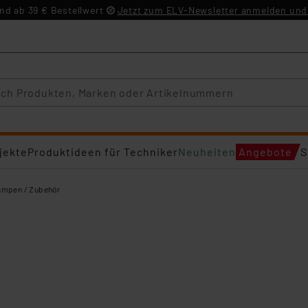
d ab 39 € Bestellwert
Jetzt zum ELV-Newsletter anmelden und 
jekte
Produktideen für Techniker
Neuheiten
Angebote
S
ampen / Zubehör