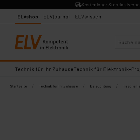
Kostenloser Standardversan
ELVshop
ELVjournal
ELVwissen
Suche
Technik für Ihr Zuhause
Technik für Elektronik-Pro
/
/
/
Startseite
Technik für Ihr Zuhause
Beleuchtung
Taschenl