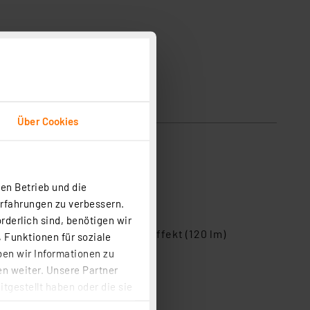
Über Cookies
en und Zeigefinger.
en Betrieb und die
Erfahrungen zu verbessern.
rderlich sind, benötigen wir
teriekapazität), Stroboskop-Effekt (120 lm)
 Funktionen für soziale
ben wir Informationen zu
nthalten)
n weiter. Unsere Partner
tgestellt haben oder die sie
cken, stimmen Sie sowohl