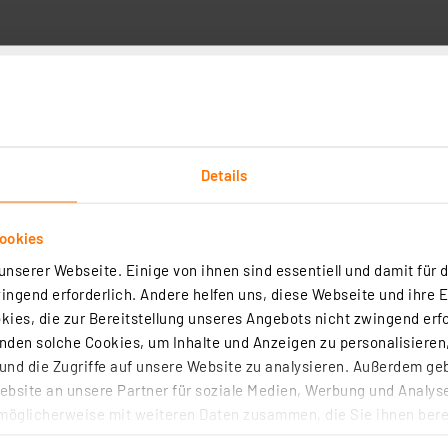
Downloads
Details
tellt sich nicht, die Einstellung erfolgt einfach mit Daum
ookies
nserer Webseite. Einige von ihnen sind essentiell und damit für d
0 m ohne Fokus
ngend erforderlich. Andere helfen uns, diese Webseite und ihre 
stellbar (grüner Arretierring)
ies, die zur Bereitstellung unseres Angebots nicht zwingend erfo
stärke (120 lm), verminderte Lichtstärke (60 lm, spart Bat
den solche Cookies, um Inhalte und Anzeigen zu personalisieren,
nd die Zugriffe auf unsere Website zu analysieren. Außerdem ge
rt) / Betrieb via 3x Micro/AAA-Batterie (im Liefeumfang e
bsite an unsere Partner für soziale Medien, Werbung und Analyse
möglicherweise mit weiteren Daten zusammen, die Sie ihnen berei
m Aluminium
 Dienste gesammelt haben. Indem Sie auf „Alle akzeptieren“ kli