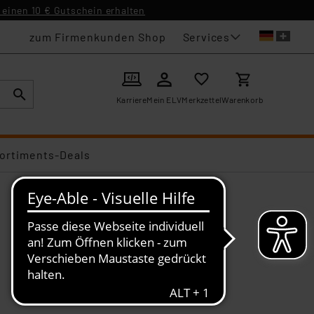
einen 10 € Gutschein erhalten
Services
zum Firmenkunden Shop
Karriere
Mein ELV
Merkzettel
Warenkorb
ortiments-Deals