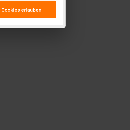
anschließenden
e Cookies erlauben
beitungszwecke (Art. 6
 ist durch Klick auf den
 Cookies ablehnen oder ihr
 „Cookie Einstellungen“
tung dieser Daten zur
ser-Einstellungen können
r erneut angezeigt wird.
Einbindung von Cookies
. 49 (1) lit. a DSGVO.
n der Datenschutzerklärung.
s Land mit unzureichendem
örden personenbezogene
r Europäer bestehen.
ln der Europäischen
 Art der übermittelten