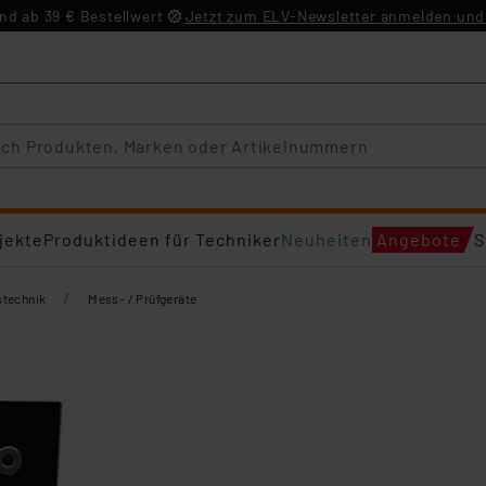
d ab 39 € Bestellwert
Jetzt zum ELV-Newsletter anmelden und 
jekte
Produktideen für Techniker
Neuheiten
Angebote
S
/
technik
Mess- / Prüfgeräte