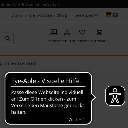
einen 10 € Gutschein erhalten
Services
zum Firmenkunden Shop
Karriere
Mein ELV
Merkzettel
Warenkorb
ortiments-Deals