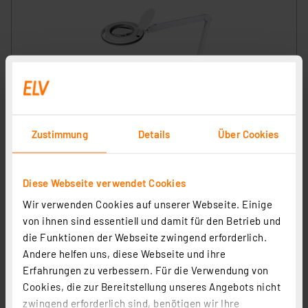
ELV LED-Lupenleuchte, 1,75-fache Vergrößerung, 730
Lumen, dimmbar, wechselbare Linse
Zustimmung
Details
Über Cookies
Artikel-Nr. 119035
1
2
3
4
5
(25)
Diese Webseite verwendet Cookies
54,95 €
Wir verwenden Cookies auf unserer Webseite. Einige
inkl. MwSt.
von ihnen sind essentiell und damit für den Betrieb und
Produktdatenblatt
Informationen zu Versandkosten
die Funktionen der Webseite zwingend erforderlich.
Andere helfen uns, diese Webseite und ihre
Erfahrungen zu verbessern. Für die Verwendung von
Cookies, die zur Bereitstellung unseres Angebots nicht
zwingend erforderlich sind, benötigen wir Ihre