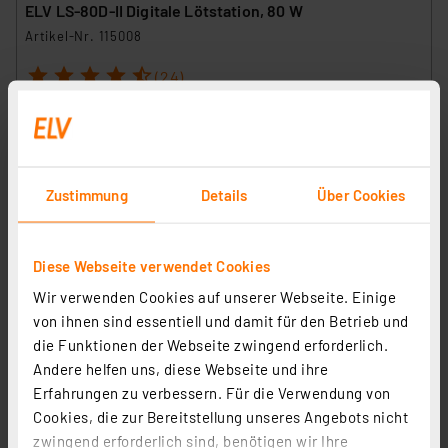
ELV LS-80D-II Digitale Lötstation, 80 W
Artikel-Nr. 115008
1
2
3
4
5
(24)
49,95 €
Statt
59,95 € **
inkl. MwSt.
Informationen zu Versandkosten
Zustimmung
Details
Über Cookies
Diese Webseite verwendet Cookies
Wir verwenden Cookies auf unserer Webseite. Einige
von ihnen sind essentiell und damit für den Betrieb und
die Funktionen der Webseite zwingend erforderlich.
Andere helfen uns, diese Webseite und ihre
Erfahrungen zu verbessern. Für die Verwendung von
Cookies, die zur Bereitstellung unseres Angebots nicht
zwingend erforderlich sind, benötigen wir Ihre