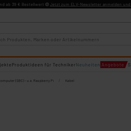
d ab 39 € Bestellwert
Jetzt zum ELV-Newsletter anmelden und 
jekte
Produktideen für Techniker
Neuheiten
Angebote
S
/
computer (SBC) - u.a. Raspberry Pi
Kabel