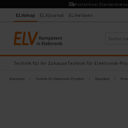
Kostenloser Standardversan
ELVshop
ELVjournal
ELVwissen
Suche
Technik für Ihr Zuhause
Technik für Elektronik-Pro
/
/
/
Startseite
Technik für Elektronik-Projekte
Bausätze
Mini