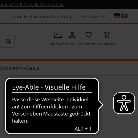
einen 10 € Gutschein erhalten
Services
zum Firmenkunden Shop
Karriere
Mein ELV
Merkzettel
Warenkorb
ortiments-Deals