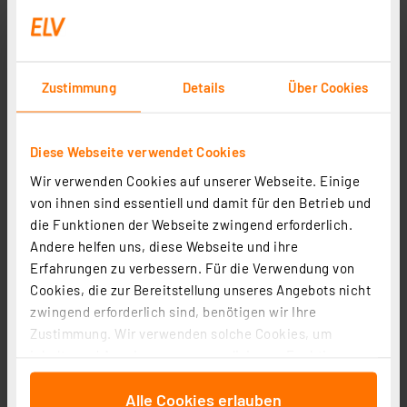
Zustimmung
Details
Über Cookies
Creality FFF-3D-Drucker Ender-3 S1, Bausatz, mit 16-
Diese Webseite verwendet Cookies
Punkt-Nivellierautomatik, Doppel-Z-Achse
Artikel-Nr. 252630
Wir verwenden Cookies auf unserer Webseite. Einige
von ihnen sind essentiell und damit für den Betrieb und
1
2
3
4
5
(1)
die Funktionen der Webseite zwingend erforderlich.
199,95 €
Andere helfen uns, diese Webseite und ihre
Erfahrungen zu verbessern. Für die Verwendung von
Statt
229,00 € **
Cookies, die zur Bereitstellung unseres Angebots nicht
inkl. MwSt.
zwingend erforderlich sind, benötigen wir Ihre
Informationen zu Versandkosten
inkl. Urheberrechtsabgabe für Österreich
Zustimmung. Wir verwenden solche Cookies, um
Inhalte und Anzeigen zu personalisieren, Funktionen
für soziale Medien anbieten zu können und die Zugriffe
Alle Cookies erlauben
auf unsere Website zu analysieren. Außerdem geben