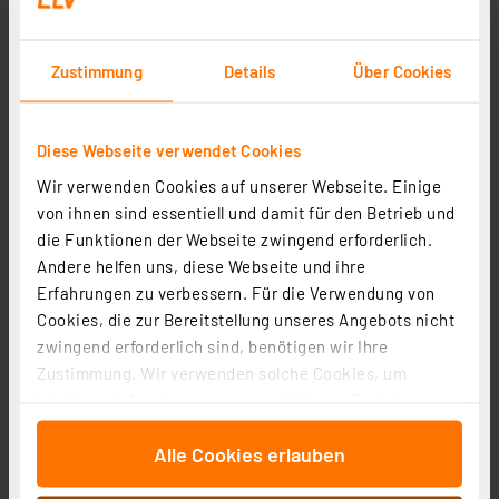
Zustimmung
Details
Über Cookies
Diese Webseite verwendet Cookies
Chilitec 4-fach Steckdosenblock +2x USB mit 3,1 A,
Wir verwenden Cookies auf unserer Webseite. Einige
max. 3600 W, Aufbaumontage, anthrazit
von ihnen sind essentiell und damit für den Betrieb und
Artikel-Nr. 253663
die Funktionen der Webseite zwingend erforderlich.
21,99 €
Andere helfen uns, diese Webseite und ihre
Statt
25,95 € **
Erfahrungen zu verbessern. Für die Verwendung von
inkl. MwSt.
Cookies, die zur Bereitstellung unseres Angebots nicht
Informationen zu Versandkosten
zwingend erforderlich sind, benötigen wir Ihre
Zustimmung. Wir verwenden solche Cookies, um
Inhalte und Anzeigen zu personalisieren, Funktionen
für soziale Medien anbieten zu können und die Zugriffe
Alle Cookies erlauben
auf unsere Website zu analysieren. Außerdem geben
wir Informationen zu Ihrer Verwendung unserer Website