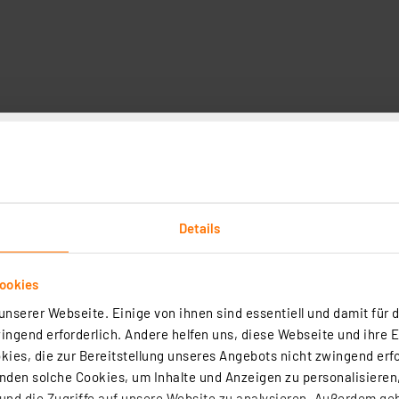
Downloads
Technische Daten
Angaben zur Produkt
ktische
Details
Watt
ookies
nserer Webseite. Einige von ihnen sind essentiell und damit für d
ngend erforderlich. Andere helfen uns, diese Webseite und ihre 
ies, die zur Bereitstellung unseres Angebots nicht zwingend erfo
0,1W
den solche Cookies, um Inhalte und Anzeigen zu personalisieren,
 Nr. 2019/1782: ca. 0,07W
nd die Zugriffe auf unsere Website zu analysieren. Außerdem ge