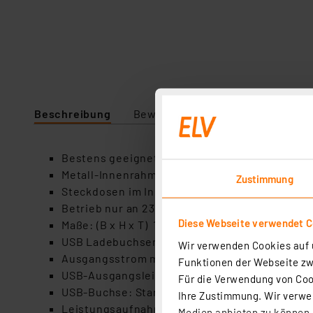
Beschreibung
Bewertung
Lieferumfang
Bestens geeignet für Arbeitsplatten oder Wer
Metall-Innenrahmen zur Versteifung
Zustimmung
Steckdosen im Inneren bereits vorverkabelt
Betrieb nur an 230V / 50Hz, maximal 16A, 3600
Diese Webseite verwendet C
Maße: (B x H x T) 180 x 80 x 80mm
USB Ladebuchsen: 5,0V= (±2%),
Wir verwenden Cookies auf u
Ausgangsstrom max. 3,1A
Funktionen der Webseite zwi
USB-Ausgangsleistung max. 15,50Watt
Für die Verwendung von Cook
USB-Buchse: StandBy Verbrauch weniger als 
Ihre Zustimmung. Wir verwen
Leistungsaufnahme bei Nulllast gemäß VO (EU)
Medien anbieten zu können u