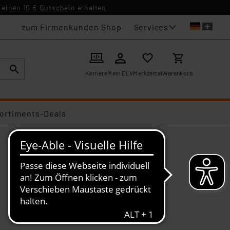
einen 10 € Gutschein erhalten
Services
zum Firmenkunden Shop
Karriere
Mein ELV
Merkzettel
Warenkorb
ortiments-Deals