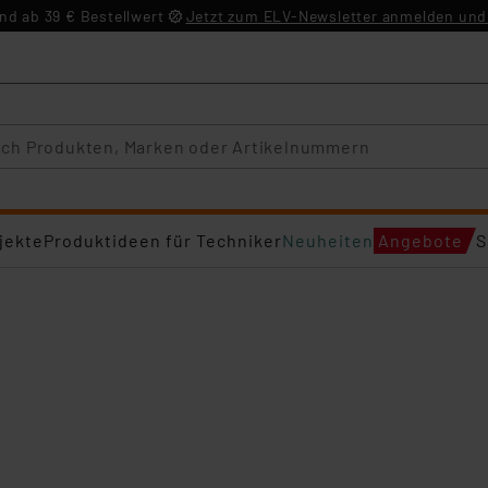
d ab 39 € Bestellwert
Jetzt zum ELV-Newsletter anmelden und 
jekte
Produktideen für Techniker
Neuheiten
Angebote
S