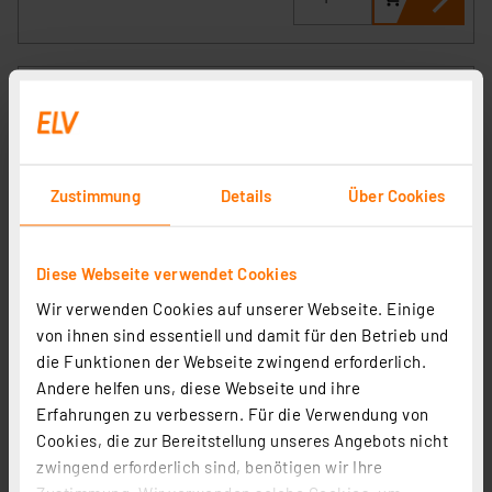
Zustimmung
Details
Über Cookies
Diese Webseite verwendet Cookies
Wir verwenden Cookies auf unserer Webseite. Einige
Beneito 5-m-LED-Streifen FINE-69, 48 W, 24 V DC, 2700
von ihnen sind essentiell und damit für den Betrieb und
K, 90 Ra, 9,6 W/m, 864 lm/m, 140 LEDs/m, IP65
die Funktionen der Webseite zwingend erforderlich.
Artikel-Nr. 253432
Andere helfen uns, diese Webseite und ihre
Erfahrungen zu verbessern. Für die Verwendung von
44,95 €
Cookies, die zur Bereitstellung unseres Angebots nicht
Statt
54,95 € **
zwingend erforderlich sind, benötigen wir Ihre
inkl. MwSt.