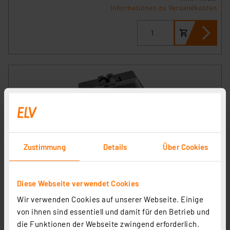
Informationen zu Versandkosten
Zustimmung
Details
Über Cookies
ELV 10er-Set SMD-Sortierbox, 23 x 31 x 27 mm,
Antistatik
Artikel-Nr. 040335
Diese Webseite verwendet Cookies
6,49 €
Wir verwenden Cookies auf unserer Webseite. Einige
von ihnen sind essentiell und damit für den Betrieb und
inkl. MwSt.
die Funktionen der Webseite zwingend erforderlich.
Informationen zu Versandkosten