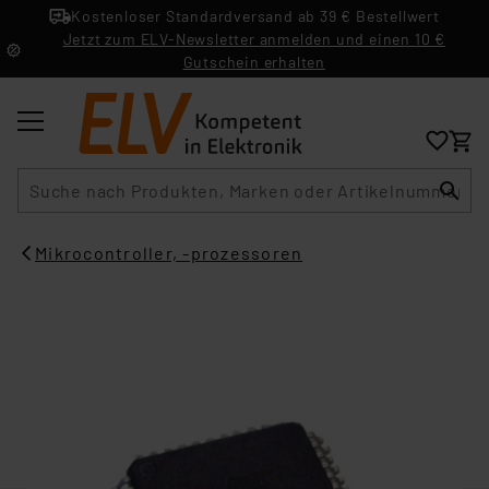
Kostenloser Standardversand ab 39 € Bestellwert
Jetzt zum ELV-Newsletter anmelden und einen 10 €
Gutschein erhalten
Suche
Mikrocontroller, -prozessoren