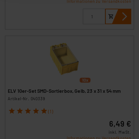
Informationen zu Versandkosten
ausgewählten Verarbeitungszwecke (Art. 6 Abs.1a DSG-
VO) zu. Eine detaillierte Auflistung der einzelnen
Cookies nach Zweck und Anbieter ist durch Klick auf
den Button „Ablehnen oder Einstellungen“ abrufbar. Sie
können die Verwendung nicht notwendiger Cookies
ablehnen oder ihr ganz oder teilweise zustimmen. Ihre
erteilte Zustimmung können Sie jederzeit unter dem
Link „Cookie Einstellungen“ anpassen oder widerrufen.
Die Rechtmäßigkeit der Speicherung, Abrufung und
Weiterverarbeitung dieser Daten zur Auswertung und
Analyse bis zum Zeitpunkt des Widerrufs bleibt hiervon
unberührt. Ihre Browser-Einstellungen können dazu
ELV 10er-Set SMD-Sortierbox, Gelb, 23 x 31 x 54 mm
führen, dass die Einstellungen nicht längerfristig
Artikel-Nr. 040339
gespeichert werden und dieses Banner erneut
1
2
3
4
5
angezeigt wird.
(1)
6,49 €
„Einige Drittanbieter verarbeiten personenbezogene
inkl. MwSt.
Daten in den USA. Ihre Einwilligung zur Einbindung von
Informationen zu Versandkosten