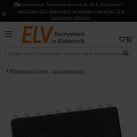
Kostenloser Standardversand ab 39 € Bestellwert
Jetzt zum ELV-Newsletter anmelden und einen 10 €
Gutschein erhalten
Suche
Mikrocontroller, -prozessoren