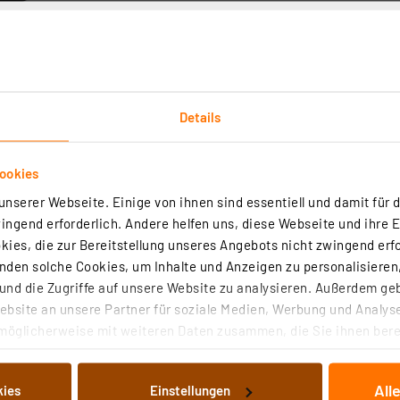
Details
Technische Daten
Angaben zur Produktsicherheit
ookies
 und zu verwenden. Stecken Sie einfach das 3-Meter-Ladek
nserer Webseite. Einige von ihnen sind essentiell und damit für d
. Die Ausrichtung ist mit der praktischen Gelenkhalterun
ngend erforderlich. Andere helfen uns, diese Webseite und ihre 
ies, die zur Bereitstellung unseres Angebots nicht zwingend erfo
achungskameras, z. B. Arenti POWER1
den solche Cookies, um Inhalte und Anzeigen zu personalisieren,
nd die Zugriffe auf unsere Website zu analysieren. Außerdem ge
bsite an unsere Partner für soziale Medien, Werbung und Analyse
-Typ-C-Stecker
möglicherweise mit weiteren Daten zusammen, die Sie ihnen berei
e und bedarfsgerechte Ausrichtung
 Dienste gesammelt haben. Indem Sie auf „Alle akzeptieren“ kli
halten
von Informationen auf Ihrem gerät (§25 Abs.1 TTDSG) sowie der 
All
kies
Einstellungen
nachfolgend dargestellten bzw. die von Ihnen ausgewählten Verar