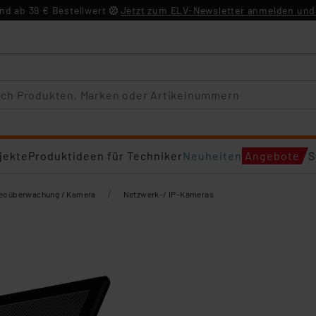
d ab 39 € Bestellwert
Jetzt zum ELV-Newsletter anmelden und 
jekte
Produktideen für Techniker
Neuheiten
Angebote
S
/
eoüberwachung / Kamera
Netzwerk-/ IP-Kameras