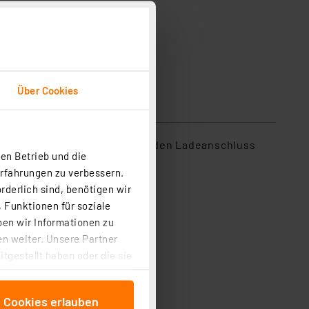
Über Cookies
abel mit USB-Typ-C-Stecker in den Ladeanschluss
en Betrieb und die
g schnell erledigt.
Erfahrungen zu verbessern.
rderlich sind, benötigen wir
 Funktionen für soziale
ben wir Informationen zu
n weiter. Unsere Partner
tgestellt haben oder die sie
cken, stimmen Sie sowohl
anschließenden
e Cookies erlauben
beitungszwecke (Art. 6