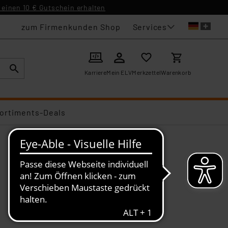
einen 10 € Gutschein erhalten
Services
zum Firmenkunden Shop
Karriere
Mein ELV
Merkzettel
Warenkorb
ortiments-Deals