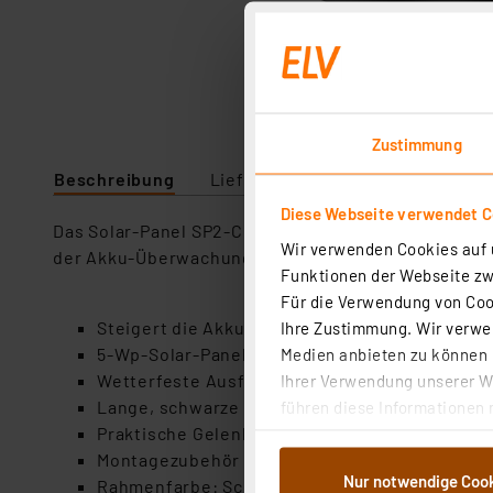
Zustimmung
Beschreibung
Lieferumfang
Downloads
Diese Webseite verwendet C
Das Solar-Panel SP2-C ist einfach zu installieren
Wir verwenden Cookies auf u
der Akku-Überwachungskamera und schon geht es los
Funktionen der Webseite zwi
Für die Verwendung von Cook
Steigert die Akku-Laufzeiten von Akku-Überw
Ihre Zustimmung. Wir verwen
5-Wp-Solar-Panel (6 V, 0,83 A)
Medien anbieten zu können u
Wetterfeste Ausführung mit Schutzart IP65
Ihrer Verwendung unserer We
Lange, schwarze Kabelzuleitung (3 m) mit USB
führen diese Informationen 
Praktische Gelenkhalterung für eine einfach
im Rahmen Ihrer Nutzung der
Montagezubehör bereits im Lieferumfang ent
dem Speichern und Abrufen 
Nur notwendige Coo
Rahmenfarbe: Schwarz (matt), Black Frame
Weiterverarbeitung für die 