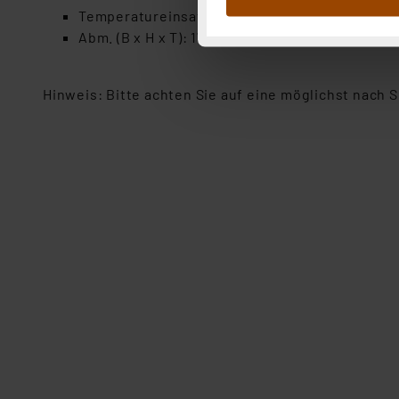
Temperatureinsatzbereich: -20 °C bis +60 °C
Abs.1a DSG-VO) zu. Eine deta
Abm. (B x H x T): 174 x 164 x 15 mm
Button „Ablehnen oder Einst
ganz oder teilweise zustimm
anpassen oder widerrufen. 
Hinweis: Bitte achten Sie auf eine möglichst nach
Auswertung und Analyse bis 
dazu führen, dass die Einst
„Einige Drittanbieter verar
dieser Drittanbieter umfasst
Nähere Infos zu diesen Drit
Für die USA besteht kein A
Datenschutz nach EU-Standa
Daten in Überwachungsprogr
Unsere Kooperation mit dies
Kommission sowie einer eige
Daten, verbundenen Risiken
Impressum
|
Datenschutzer