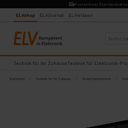
Kostenloser Standardversan
ELVshop
ELVjournal
ELVwissen
Suche
Technik für Ihr Zuhause
Technik für Elektronik-Pro
/
/
/
Startseite
Technik für Ihr Zuhause
Sicherheitstechnik
Vid