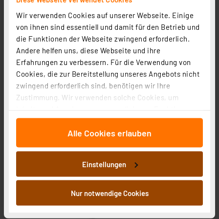
Wir verwenden Cookies auf unserer Webseite. Einige
Aqiila Powerbird B20 Powerbank, 20 W, 20.000 mAh,
von ihnen sind essentiell und damit für den Betrieb und
moosgrün
die Funktionen der Webseite zwingend erforderlich.
Andere helfen uns, diese Webseite und ihre
Artikel-Nr. 254513
Erfahrungen zu verbessern. Für die Verwendung von
35,00 €
Cookies, die zur Bereitstellung unseres Angebots nicht
inkl. MwSt.
zwingend erforderlich sind, benötigen wir Ihre
Informationen zu Versandkosten
Zustimmung. Wir verwenden solche Cookies, um
Inhalte und Anzeigen zu personalisieren, Funktionen
für soziale Medien anbieten zu können und die Zugriffe
Alle Cookies erlauben
auf unsere Website zu analysieren. Außerdem geben
wir Informationen zu Ihrer Verwendung unserer Website
an unsere Partner für soziale Medien, Werbung und
Einstellungen
Analysen weiter. Unsere Partner führen diese
Informationen möglicherweise mit weiteren Daten
zusammen, die Sie ihnen bereitgestellt haben oder die
Nur notwendige Cookies
sie im Rahmen Ihrer Nutzung der Dienste gesammelt
haben. Indem Sie auf „Alle akzeptieren“ klicken,