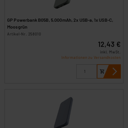
der Datenschutzerklärung. Für die USA besteht kein
Angemessenheitsbeschluss der EU. Dies bedeutet,
dass die USA als Land mit unzureichendem
GP Powerbank B05B, 5.000mAh, 2x USB-a, 1x USB-C,
Datenschutz nach EU-Standards eingestuft wird. So
Moosgrün
besteht etwa das Risiko, dass US-Behörden
Artikel-Nr. 258010
personenbezogene Daten in
12,43 €
Überwachungsprogrammen verarbeiten, ohne dass
hiergegen Klagemöglichkeiten für Europäer bestehen.
inkl. MwSt.
Informationen zu Versandkosten
Unsere Kooperation mit diesen Dienstleistern stützt
sich auf die Standarddatenschutzklauseln der
Europäischen Kommission sowie einer eigenen
Beurteilung der mit der Datenübermittlung,
insbesondere der Art der übermittelten Daten,
verbundenen Risiken.“
Impressum
|
Datenschutzerklärung