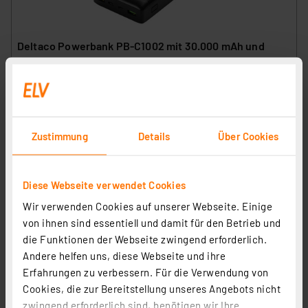
Deltaco Powerbank PB-C1002 mit 30.000 mAh und
Power Delivery, max. 18 W
Artikel-Nr. 252398
34,95 €
Statt
39,95 € **
Zustimmung
Details
Über Cookies
inkl. MwSt.
Informationen zu Versandkosten
Diese Webseite verwendet Cookies
Wir verwenden Cookies auf unserer Webseite. Einige
von ihnen sind essentiell und damit für den Betrieb und
die Funktionen der Webseite zwingend erforderlich.
Andere helfen uns, diese Webseite und ihre
Erfahrungen zu verbessern. Für die Verwendung von
Cookies, die zur Bereitstellung unseres Angebots nicht
zwingend erforderlich sind, benötigen wir Ihre