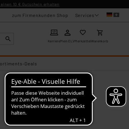
einen 10 € Gutschein erhalten
Services
zum Firmenkunden Shop
Karriere
Mein ELV
Merkzettel
Warenkorb
ortiments-Deals