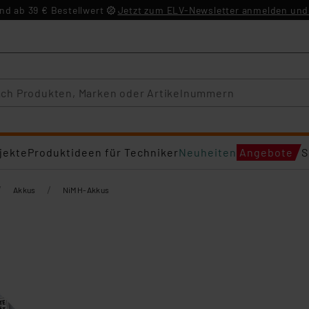
d ab 39 € Bestellwert
Jetzt zum ELV-Newsletter anmelden und 
jekte
Produktideen für Techniker
Neuheiten
Angebote
S
/
/
Akkus
NiMH-Akkus