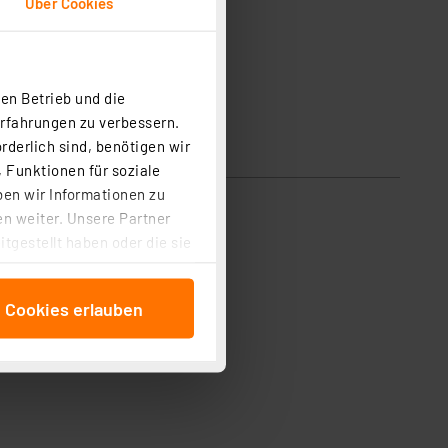
Über Cookies
en Betrieb und die
Erfahrungen zu verbessern.
rderlich sind, benötigen wir
 Funktionen für soziale
ben wir Informationen zu
n weiter. Unsere Partner
tgestellt haben oder die sie
cken, stimmen Sie sowohl
anschließenden
e Cookies erlauben
beitungszwecke (Art. 6
 ist durch Klick auf den
 Cookies ablehnen oder ihr
 „Cookie Einstellungen“
tung dieser Daten zur
ser-Einstellungen können